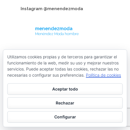
Instagram @menendezmoda
menendezmoda
Menéndez Moda hombre
Cargar más
Seguir en Instagram
Utilizamos cookies propias y de terceros para garantizar el
funcionamiento de la web, medir su uso y mejorar nuestros
servicios. Puede aceptar todas las cookies, rechazar las no
Contacta con nosotros
necesarias o configurar sus preferencias.
Política de cookies
Aceptar todo
facebook
twitter
linkedin
instagram
Rechazar
Web desarrollada por ©Roberto Menéndez Mateos
Configurar