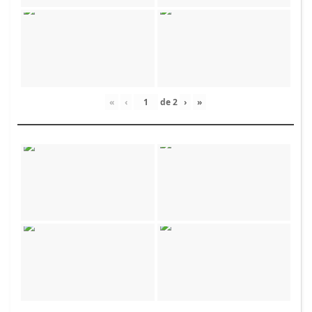
«
‹
de
2
›
»