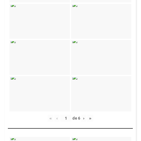
«
‹
de
6
›
»