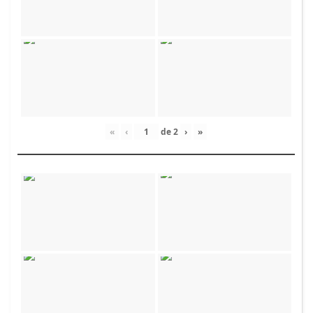
«
‹
de
2
›
»