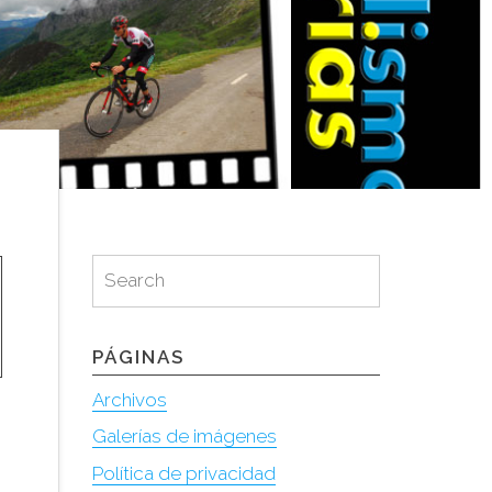
Search
Search
for:
PÁGINAS
Archivos
Galerías de imágenes
Política de privacidad