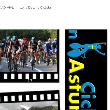
DAD VIAL
Lena Destino Ciclista
Search
Search
for: