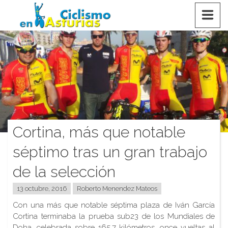
Saltar
CICLISMO EN ASTURIAS
contenido
Cortina, más que notable
séptimo tras un gran trabajo
de la selección
13 octubre, 2016
Roberto Menendez Mateos
Con una más que notable séptima plaza de Iván García
Cortina terminaba la prueba sub23 de los Mundiales de
Doha, celebrada sobre 165,7 kilómetros, once vueltas al