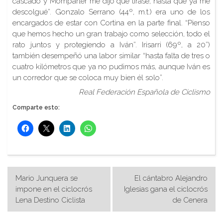
cascado y Momparler me dijo que tirase, hasta que ya me
descolgué”. Gonzalo Serrano (44º, m.t.) era uno de los
encargados de estar con Cortina en la parte final. “Pienso
que hemos hecho un gran trabajo como selección, todo el
rato juntos y protegiendo a Iván”. Irisarri (69º, a 20”)
también desempeñó una labor similar “hasta falta de tres o
cuatro kilómetros que ya no pudimos más, aunque Iván es
un corredor que se coloca muy bien él solo”.
Real Federación Española de Ciclismo
Comparte esto:
Navegación
Mario Junquera se
El cántabro Alejandro
de
impone en el ciclocrós
Iglesias gana el ciclocrós
Lena Destino Ciclista
de Cenera
entradas