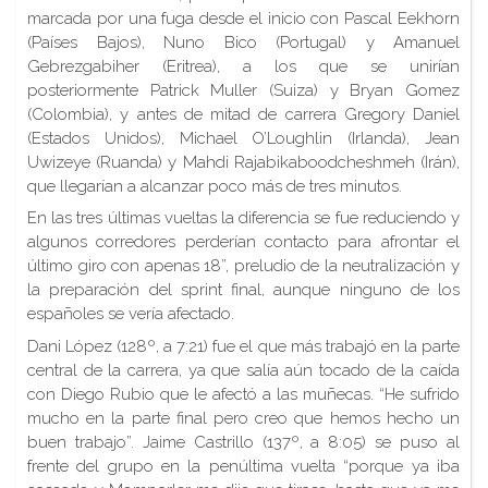
marcada por una fuga desde el inicio con Pascal Eekhorn
(Países Bajos), Nuno Bico (Portugal) y Amanuel
Gebrezgabiher (Eritrea), a los que se unirían
posteriormente Patrick Muller (Suiza) y Bryan Gomez
(Colombia), y antes de mitad de carrera Gregory Daniel
(Estados Unidos), Michael O’Loughlin (Irlanda), Jean
Uwizeye (Ruanda) y Mahdi Rajabikaboodcheshmeh (Irán),
que llegarían a alcanzar poco más de tres minutos.
En las tres últimas vueltas la diferencia se fue reduciendo y
algunos corredores perderían contacto para afrontar el
último giro con apenas 18”, preludio de la neutralización y
la preparación del sprint final, aunque ninguno de los
españoles se vería afectado.
Dani López (128º, a 7:21) fue el que más trabajó en la parte
central de la carrera, ya que salía aún tocado de la caída
con Diego Rubio que le afectó a las muñecas. “He sufrido
mucho en la parte final pero creo que hemos hecho un
buen trabajo”. Jaime Castrillo (137º, a 8:05) se puso al
frente del grupo en la penúltima vuelta “porque ya iba