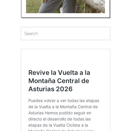
Search
Search
for: