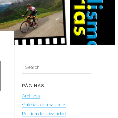
Search
Search
for:
PÁGINAS
Archivos
Galerías de imágenes
Política de privacidad