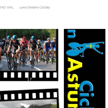
DAD VIAL
Lena Destino Ciclista
Search
Search
for: