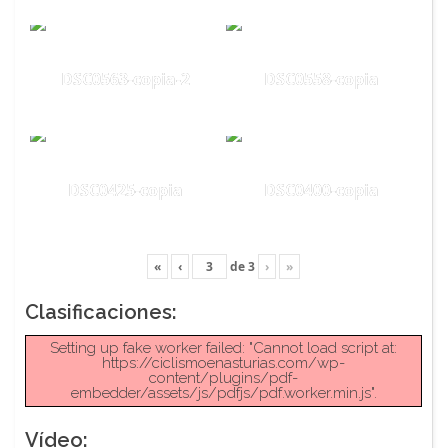
DSC0563-copia-2
DSC0558-copia
DSC0425-copia
DSC0400-copia
«
‹
de
3
›
»
Clasificaciones:
Setting up fake worker failed: "Cannot load script at:
https://ciclismoenasturias.com/wp-
content/plugins/pdf-
embedder/assets/js/pdfjs/pdf.worker.min.js".
Vídeo: