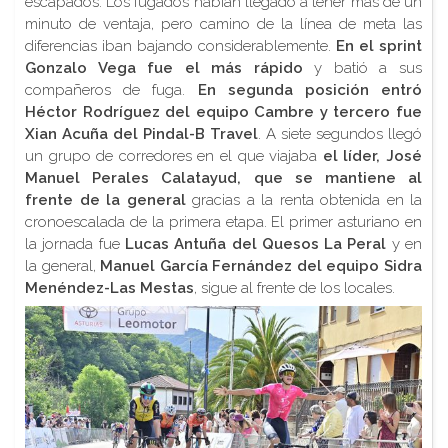
escapados. Los fugados habían llegado a tener más de un
minuto de ventaja, pero camino de la línea de meta las
diferencias iban bajando considerablemente.
En el sprint
Gonzalo Vega fue el más rápido
y batió a sus
compañeros de fuga.
En segunda posición entró
Héctor Rodríguez del equipo Cambre y tercero fue
Xian Acuña del Pindal-B Travel
. A siete segundos llegó
un grupo de corredores en el que viajaba
el líder, José
Manuel Perales Calatayud, que se mantiene al
frente de la general
gracias a la renta obtenida en la
cronoescalada de la primera etapa. El primer asturiano en
la jornada fue
Lucas Antuña del Quesos La Peral
y en
la general,
Manuel García Fernández del equipo Sidra
Menéndez-Las Mestas
, sigue al frente de los locales.