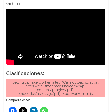
vídeo:
Clasificaciones:
Setting up fake worker failed: "Cannot load script at:
https://ciclismoenasturias.com/wp-
content/plugins/pdf-
embedder/assets/js/pdfjs/pdf.worker.min.js".
Comparte esto: