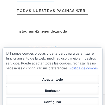
TODAS NUESTRAS PÁGINAS WEB
Instagram @menendezmoda
menendezmoda
Menéndez Moda hombre
Utilizamos cookies propias y de terceros para garantizar el
funcionamiento de la web, medir su uso y mejorar nuestros
servicios. Puede aceptar todas las cookies, rechazar las no
necesarias o configurar sus preferencias.
Política de cookies
Cargar más
Seguir en Instagram
Aceptar todo
Contacta con nosotros
Rechazar
facebook
twitter
linkedin
instagram
Configurar