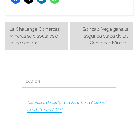
Navegación
La Challenge Comarcas
Gonzalo Vega gana la
de
Mineras se disputa este
segunda etapa de las
fin de semana
Comarcas Mineras
entradas
Search
Search
for:
Revive la Vuelta a la Montaña Central
de Asturias 2026