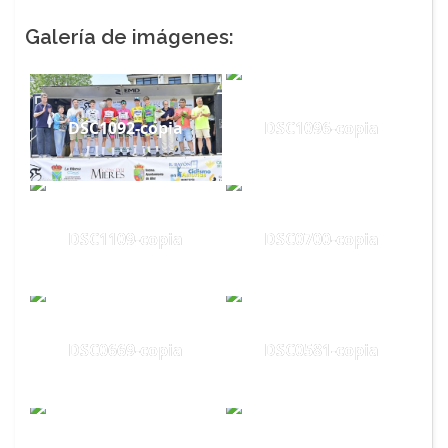
Galería de imágenes:
DSC1092-copia
DSC1096-copia
DSC1109-copia
DSC0700-copia
DSC0669-copia
DSC0581-copia