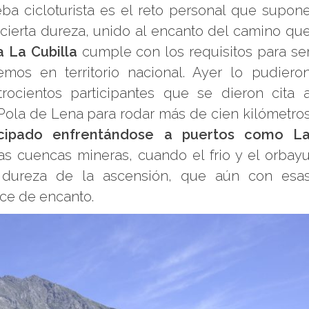
ba cicloturista es el reto personal que supon
 cierta dureza, unido al encanto del camino qu
a La Cubilla
cumple con los requisitos para se
os en territorio nacional. Ayer lo pudiero
ocientos participantes que se dieron cita 
Pola de Lena para rodar más de cien kilómetro
incipado enfrentándose a puertos como L
as cuencas mineras, cuando el frio y el orbay
a dureza de la ascensión, que aún con esa
ice de encanto.