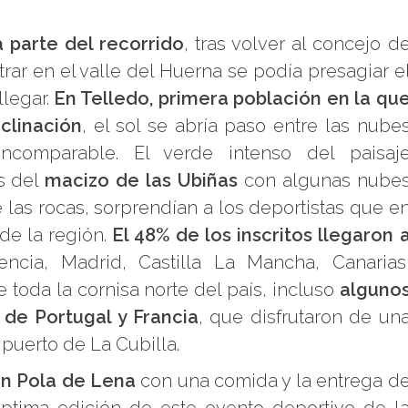
 parte del recorrido
, tras volver al concejo d
trar en el valle del Huerna se podía presagiar e
legar.
En Telledo, primera población en la qu
nclinación
, el sol se abría paso entre las nube
incomparable. El verde intenso del paisaj
s del
macizo de las Ubiñas
con algunas nube
las rocas, sorprendían a los deportistas que e
de la región.
El 48% de los inscritos llegaron 
cia, Madrid, Castilla La Mancha, Canarias
toda la cornisa norte del país, incluso
alguno
, de Portugal y Francia
, que disfrutaron de un
 puerto de La Cubilla.
 en Pola de Lena
con una comida y la entrega d
éptima edición de este evento deportivo de l