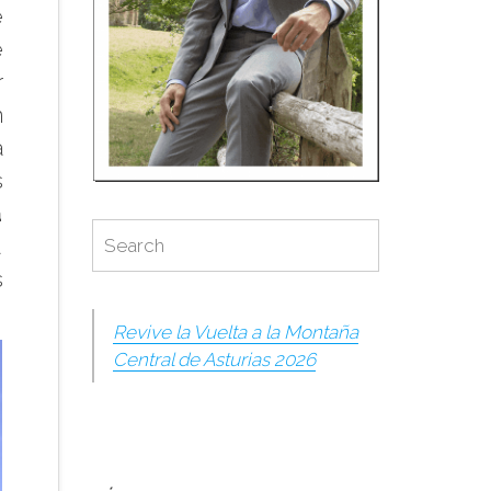
e
e
r
n
a
s
a
Search
Search
u
for:
s
Revive la Vuelta a la Montaña
Central de Asturias 2026