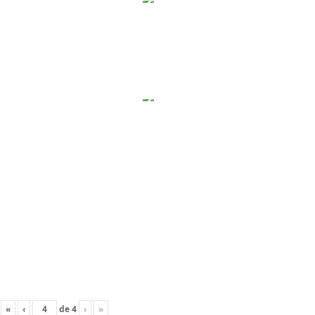
«
‹
de
4
›
»