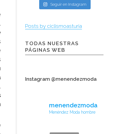
Seguir en Instagram
e
l
Posts by ciclismoasturia
e
s
TODAS NUESTRAS
e
PÁGINAS WEB
s
n
a
Instagram @menendezmoda
,
s
a
menendezmoda
Menéndez Moda hombre
e
a