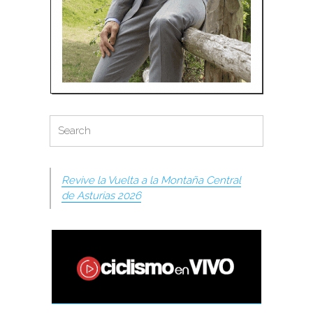
Search
Search
for:
Revive la Vuelta a la Montaña Central
de Asturias 2026