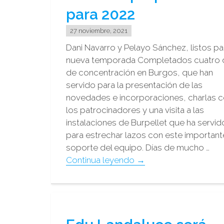
para 2022
27 noviembre, 2021
Dani Navarro y Pelayo Sánchez, listos pa
nueva temporada Completados cuatro 
de concentración en Burgos, que han
servido para la presentación de las
novedades e incorporaciones, charlas 
los patrocinadores y una visita a las
instalaciones de Burpellet que ha servid
para estrechar lazos con este important
soporte del equipo. Días de mucho …
"Dani
Continua leyendo
→
Navarro
y
Pelayo
Sánchez
preparados