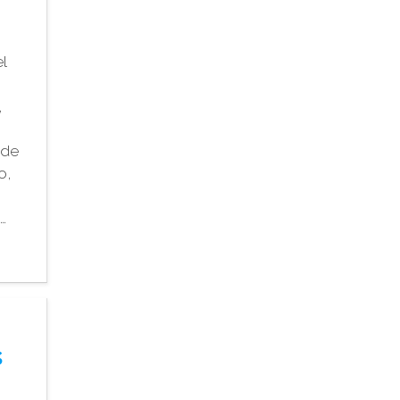
l
,
 de
o,
…
s