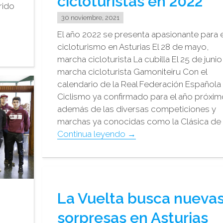
cicloturistas en 2022
rido
30 noviembre, 2021
El año 2022 se presenta apasionante para e
cicloturismo en Asturias El 28 de mayo,
marcha cicloturista La cubilla El 25 de junio
marcha cicloturista Gamoniteiru Con el
calendario de la Real Federación Española
Ciclismo ya confirmado para el año próxim
además de las diversas competiciones y
marchas ya conocidas como la Clásica de 
"La
Continua leyendo
→
Cubilla
y
El
Gamoniteiru
La Vuelta busca nueva
para
cicloturistas
sorpresas en Asturias
en