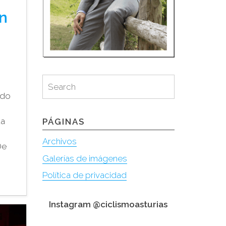
en
á
Search
Search
for:
ido
da
PÁGINAS
Archivos
De
Galerías de imágenes
Política de privacidad
Instagram @ciclismoasturias