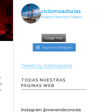
ciclismoasturias
Roberto Menéndez Mateos
Cargar más
Seguir en Instagram
Tweets by ciclismoasturia
e
TODAS NUESTRAS
ue
PÁGINAS WEB
e
Instagram @menendezmoda