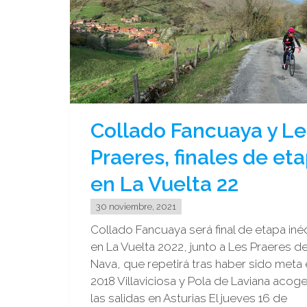
Vuelta
22"
Collado Fancuaya y Le
Praeres, finales de et
en La Vuelta 22
30 noviembre, 2021
Collado Fancuaya será final de etapa iné
en La Vuelta 2022, junto a Les Praeres d
Nava, que repetirá tras haber sido meta
2018 Villaviciosa y Pola de Laviana acog
las salidas en Asturias El jueves 16 de