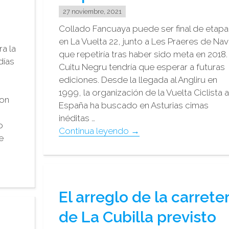
2022"
27 noviembre, 2021
Collado Fancuaya puede ser final de etapa
en La Vuelta 22, junto a Les Praeres de Nav
ra la
que repetiría tras haber sido meta en 2018. 
días
Cuitu Negru tendría que esperar a futuras
ediciones. Desde la llegada al Angliru en
1999, la organización de la Vuelta Ciclista 
con
España ha buscado en Asturias cimas
inéditas …
o
"La
Continua leyendo
→
e
Vuelta
busca
nuevas
sorpresas
El arreglo de la carrete
en
Asturias"
de La Cubilla previsto