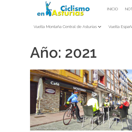
Saltar
CICLISMO EN ASTURIAS
INICIO
NOT
contenido
Vuelta Montaña Central de Asturias
Vuelta Españ
Año:
2021