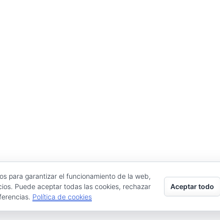
Cubilla
previsto
para
el
próximo
año"
ros para garantizar el funcionamiento de la web,
Aceptar todo
cios. Puede aceptar todas las cookies, rechazar
eferencias.
Política de cookies