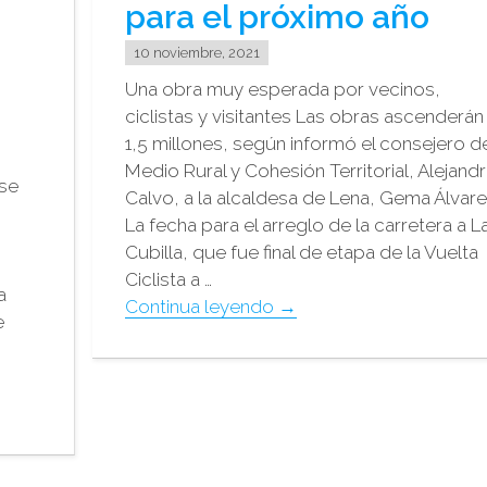
para el próximo año
10 noviembre, 2021
Una obra muy esperada por vecinos,
ciclistas y visitantes Las obras ascenderán
1,5 millones, según informó el consejero d
Medio Rural y Cohesión Territorial, Alejand
nse
Calvo, a la alcaldesa de Lena, Gema Álvar
La fecha para el arreglo de la carretera a L
Cubilla, que fue final de etapa de la Vuelta
Ciclista a …
a
"El
Continua leyendo
→
e
arreglo
de
la
carretera
de
La