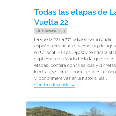
turismo
Todas las etapas de L
en
Lena"
Vuelta 22
16 diciembre, 2021
La Vuelta 22 La 77ª edición de la ronda
española arrancará el viernes 19 de ago
en Utrecht (Países Bajos) y terminará el 1
septiembre en Madrid. A lo largo de sus 
etapas, contará con 12 salidas y 11 metas
inéditas, visitará 10 comunidades autó
y, por primera vez en la historia, las …
"Todas
Continua leyendo
→
las
etapas
de
La