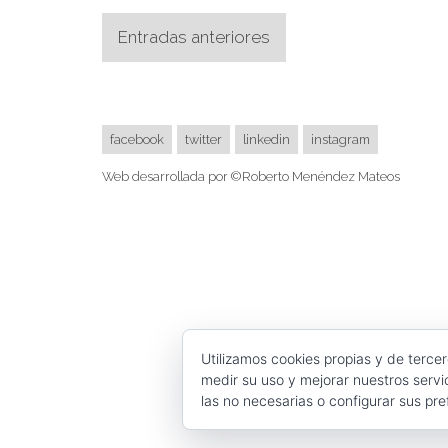
con
Navegación
Entradas anteriores
el
Manuela
de
Fundación"
entradas
facebook
twitter
linkedin
instagram
Web desarrollada por ©Roberto Menéndez Mateos
Utilizamos cookies propias y de terce
medir su uso y mejorar nuestros servi
las no necesarias o configurar sus pr