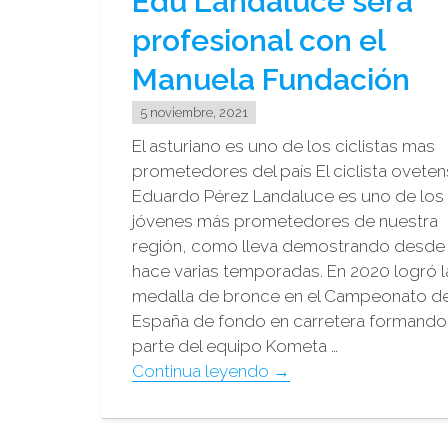
Edu Landaluce será
para
profesional con el
2022"
Manuela Fundación
5 noviembre, 2021
El asturiano es uno de los ciclistas mas
prometedores del país El ciclista ovete
Eduardo Pérez Landaluce es uno de los
jóvenes más prometedores de nuestra
región, como lleva demostrando desde
hace varias temporadas. En 2020 logró l
medalla de bronce en el Campeonato d
España de fondo en carretera formando
parte del equipo Kometa …
"Edu
Continua leyendo
→
Landaluce
será
profesional