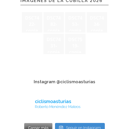
IMÁGENES DE LA CUBILLA 2026
DSC74
DSC74
DSC74
DSC74
22-
82-
53-
34-
copia
copia
copia
copia
DSC74
DSC75
31-
19-
copia
copia
Instagram @ciclismoasturias
ciclismoasturias
Roberto Menéndez Mateos
Cargar más
Seguir en Instagram