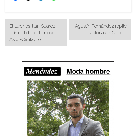
Navegación
El turonés Illán Suarez
Agustín Fernández repite
de
primer líder del Trofeo
victoria en Colloto
Astur-Cántabro
entradas