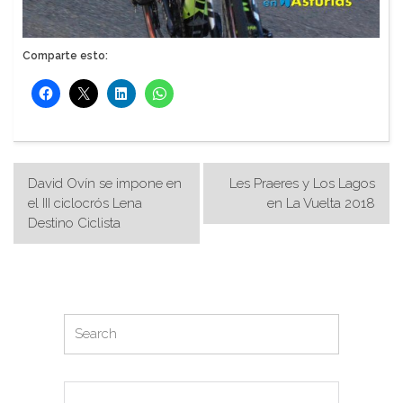
Comparte esto:
Navegación
David Ovín se impone en
Les Praeres y Los Lagos
de
el III ciclocrós Lena
en La Vuelta 2018
Destino Ciclista
entradas
Search
Search
for: