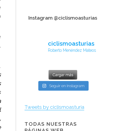
e
o
Instagram @ciclismoasturias
e
ciclismoasturias
l
Roberto Menéndez Mateos
l
s
Cargar más
s
Seguir en Instagram
s
a
Tweets by ciclismoasturia
l
,
TODAS NUESTRAS
e
PÁGINAS WEB