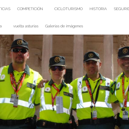
ICIAS
COMPETICIÓN
CICLOTURISMO
HISTORIA
SEGURI
a
vuelta asturias
Galerías de imágenes