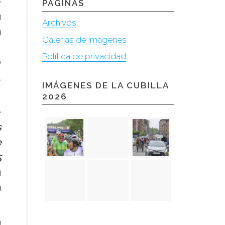
e
PÁGINAS
n
Archivos
a
Galerías de imágenes
l
Política de privacidad
o
l
IMÁGENES DE LA CUBILLA
2026
e
s
e
5
n
á
n