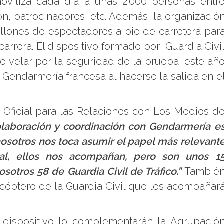
moviliza cada día a unas 2.000 personas entr
ón, patrocinadores, etc. Además, la organizació
llones de espectadores a pie de carretera par
 carrera. El dispositivo formado por Guardia Civi
e velar por la seguridad de la prueba, este añ
 Gendarmería francesa al hacerse la salida en e
l Oficial para las Relaciones con Los Medios d
olaboración y coordinación con Gendarmería e
osotros nos toca asumir el papel más relevant
ial, ellos nos acompañan, pero son unos 1
sotros 58 de Guardia Civil de Tráfico.”
Tambié
licóptero de la Guardia Civil que les acompañar
 dispositivo lo complementarán la Agrupació