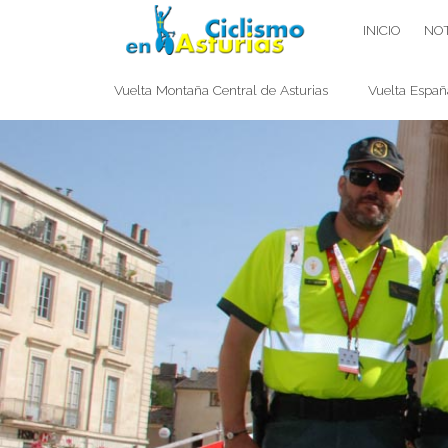
Saltar
CICLISMO EN ASTURIAS
INICIO
NOT
contenido
Vuelta Montaña Central de Asturias
Vuelta Españ