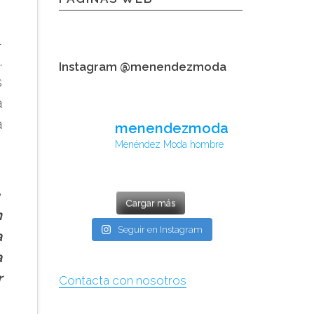
l
.
Instagram @menendezmoda
s
a
a
menendezmoda
,
Menéndez Moda hombre
e
Cargar más
n
Seguir en Instagram
a
a
r
Contacta con nosotros