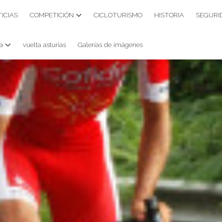
ICIAS
COMPETICIÓN
CICLOTURISMO
HISTORIA
SEGURI
a
vuelta asturias
Galerías de imágenes