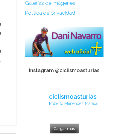
,
Galerías de imágenes
Política de privacidad
a
a
7
a
l
Instagram @ciclismoasturias
ciclismoasturias
Roberto Menéndez Mateos
Cargar más