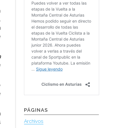
a
l
a
e
a
e
o
e
PÁGINAS
á
Archivos
s