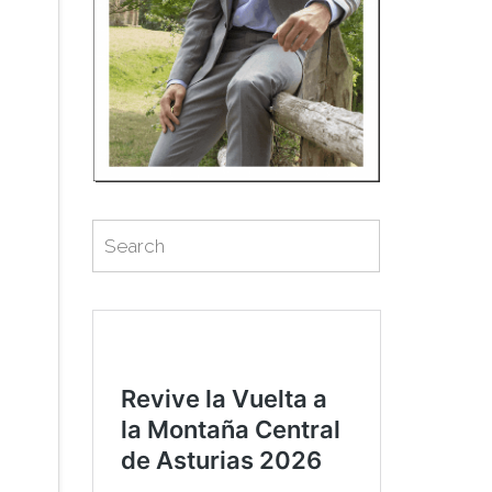
Search
Search
for: