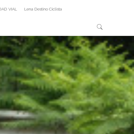
DAD VIAL
Lena Destino Ciclista
Search
Search
for: