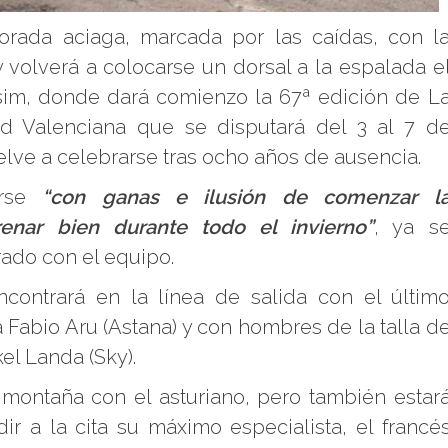
porada aciaga, marcada por las caídas, con l
y volverá a colocarse un dorsal a la espalada e
sim, donde dará comienzo la 67ª edición de L
ad Valenciana que se disputará del 3 al 7 d
elve a celebrarse tras ocho años de ausencia.
irse
“con ganas e ilusión de comenzar l
enar bien durante todo el invierno”
, ya s
ado con el equipo.
ncontrará en la línea de salida con el últim
 Fabio Aru (Astana) y con hombres de la talla d
el Landa (Sky).
a montaña con el asturiano, pero también estar
dir a la cita su máximo especialista, el francé