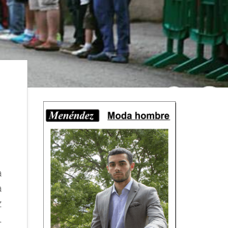
a
a
z
l