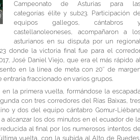
Campeonato de Asturias para la
categorías élite y sub23. Participación d
equipos gallegos, cántabros 
castellanoleoneses, acompañaron a lo
asturianos en su disputa por un regiona
 donde la victoria final fue para el corredo
17, José Daniel Viejo, que era el más rápido a
resento en la línea de meta con 20″ de marge
 entraría fraccionado en varios grupos.
o en la primera vuelta, formándose la escapad
egunda con tres corredores del Rías Baixas, tre
lino y dos del equipo cántabro Gomur-Liéban
n a alcanzar los dos minutos en el ecuador de l
 reducida al final por los numerosos intentos d
 última vuelta, con la subida al Alto de Ruedes