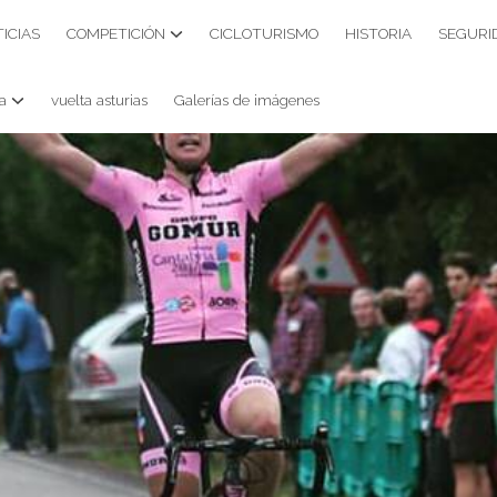
ICIAS
COMPETICIÓN
CICLOTURISMO
HISTORIA
SEGURI
a
vuelta asturias
Galerías de imágenes