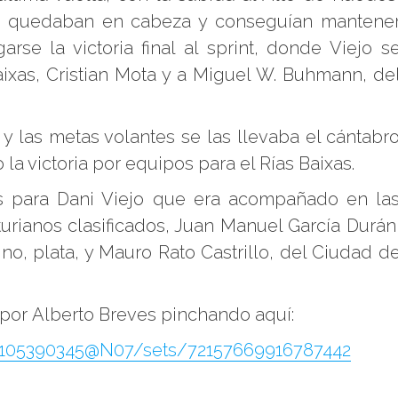
ue quedaban en cabeza y conseguían mantene
arse la victoria final al sprint, donde Viejo s
aixas, Cristian Mota y a Miguel W. Buhmann, de
 las metas volantes se las llevaba el cántabr
la victoria por equipos para el Rías Baixas.
s para Dani Viejo que era acompañado en la
turianos clasificados, Juan Manuel García Durán
no, plata, y Mauro Rato Castrillo, del Ciudad d
 por Alberto Breves pinchando aquí:
s/105390345@N07/sets/72157669916787442