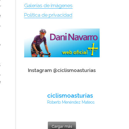
Galerías de imágenes
r
e
Política de privacidad
l
o
s
Instagram @ciclismoasturias
,
e
ciclismoasturias
Roberto Menéndez Mateos
Cargar más