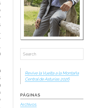
s
e
y
s
l
r
l
Search
Search
n
for:
a
Revive la Vuelta a la Montaña
s
Central de Asturias 2026
a
a
PÁGINAS
e
Archivos
,