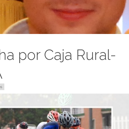
cha por Caja Rural-
A
os