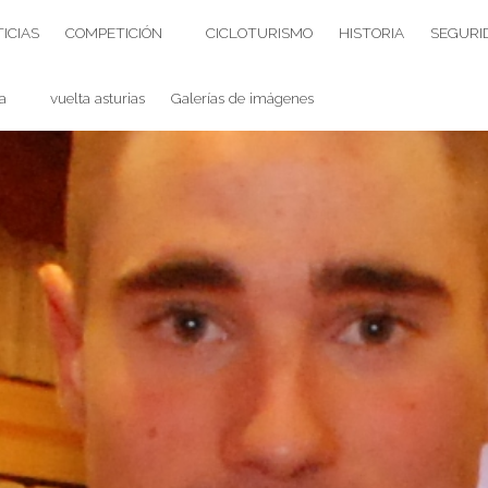
ICIAS
COMPETICIÓN
CICLOTURISMO
HISTORIA
SEGURI
a
vuelta asturias
Galerías de imágenes