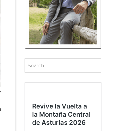
Search
Search
for:
e
a
n
,
n