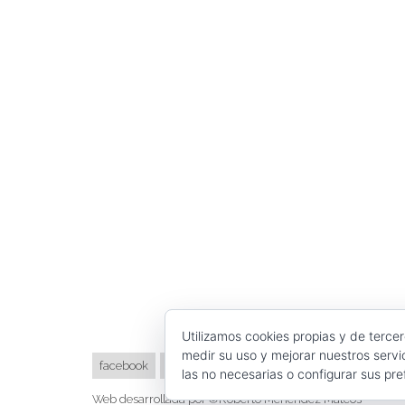
Utilizamos cookies propias y de terce
medir su uso y mejorar nuestros servi
facebook
twitter
linkedin
instagram
las no necesarias o configurar sus pr
Web desarrollada por ©Roberto Menéndez Mateos