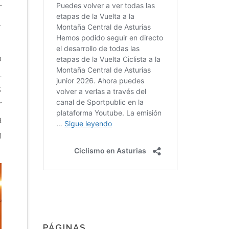
r
l
o
l
s
r
a
n
PÁGINAS