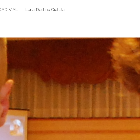
DAD VIAL
Lena Destino Ciclista
Search
Search
for: