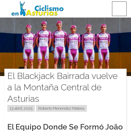
Saltar
CICLISMO EN ASTURIAS
contenido
El Blackjack Bairrada vuelve
a la Montaña Central de
Asturias
13 abril, 2025
Roberto Menendez Mateos
El Equipo Donde Se Formó João