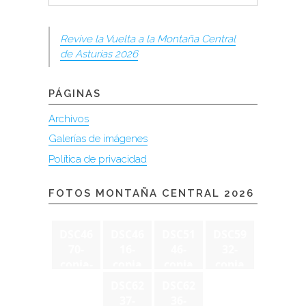
Revive la Vuelta a la Montaña Central
de Asturias 2026
PÁGINAS
Archivos
Galerías de imágenes
Política de privacidad
FOTOS MONTAÑA CENTRAL 2026
DSC46
DSC46
DSC51
DSC59
70-
16-
46-
32-
copia-
copia
copia
copia
2
DSC62
DSC62
37-
36-