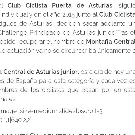
 el
Club Ciclista Puerta de Asturias
, sigui
ndividual y en el año 2015 junto al
Club Ciclist
iguos de Asturias, deciden sacar adelante u
llenge Principado de Asturias junior. Tras e
 decide recuperar el nombre de
Montaña Centra
de actuación ya no se circunscriba únicamente 
 Central de Asturias junior
, es a día de hoy un
s de España para esta categoría y cada vez e
ombres de los ciclistas que pasan por en est
nales.
1 image_size=medium slidestoscroll=3
1;1|640;2;2]