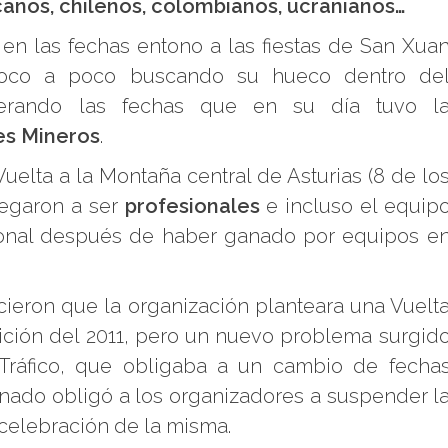
anos, chilenos, colombianos, ucranianos…
 en las fechas entono a las fiestas de San Xua
poco a poco buscando su hueco dentro de
perando las fechas que en su día tuvo l
les Mineros
.
uelta a la Montaña central de Asturias (8 de lo
llegaron a ser
profesionales
e incluso el equip
ional después de haber ganado por equipos e
cieron que la organización planteara una Vuelt
ición del 2011, pero un nuevo problema surgid
e Tráfico, que obligaba a un cambio de fecha
nado obligó a los organizadores a suspender l
 celebración de la misma.