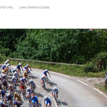
DAD VIAL
Lena Destino Ciclista
Search
Search
for: