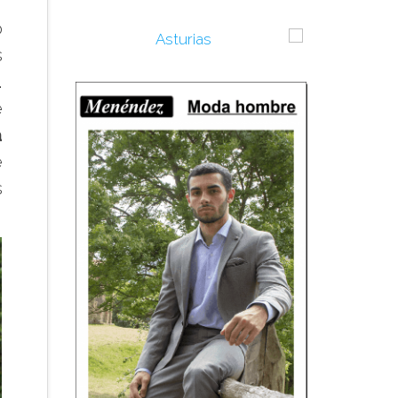
o
s
.
e
a
e
s