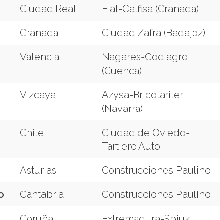
Ciudad Real
Fiat-Calfisa (Granada)
Granada
Ciudad Zafra (Badajoz)
Valencia
Nagares-Codiagro
(Cuenca)
Vizcaya
Azysa-Bricotariler
(Navarra)
Chile
Ciudad de Oviedo-
Tartiere Auto
Asturias
Construcciones Paulino
o
Cantabria
Construcciones Paulino
Coruña
Extremadura-Spiuk