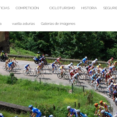
ICIAS
COMPETICIÓN
CICLOTURISMO
HISTORIA
SEGURI
a
vuelta asturias
Galerías de imágenes