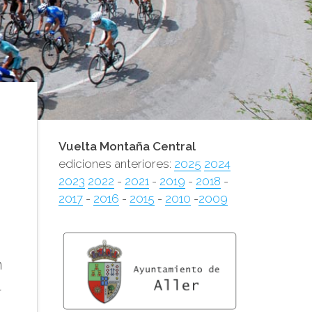
Vuelta Montaña Central
ediciones anteriores:
2025
2024
2023
2022
-
2021
-
2019
-
2018
-
2017
-
2016
-
2015
-
2010
-
2009
n
l