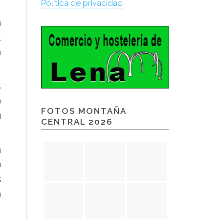
Política de privacidad
n
l
a
s
o
FOTOS MONTAÑA
n
CENTRAL 2026
a
o
s
a