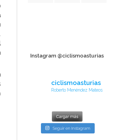
ó
a
n
l
l
a
Instagram @ciclismoasturias
a
ciclismoasturias
s
Roberto Menéndez Mateos
a
Cargar más
Seguir en Instagram