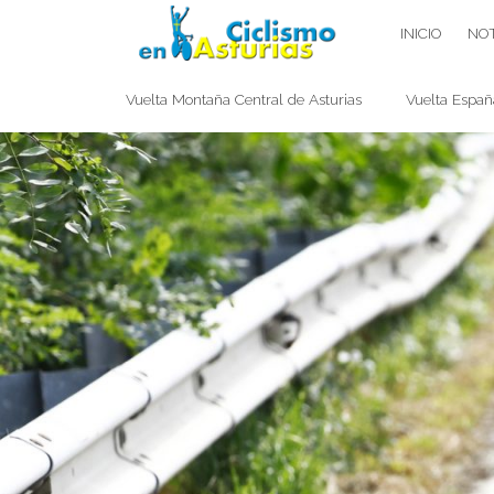
Saltar
CICLISMO EN ASTURIAS
INICIO
NOT
contenido
Vuelta Montaña Central de Asturias
Vuelta Españ