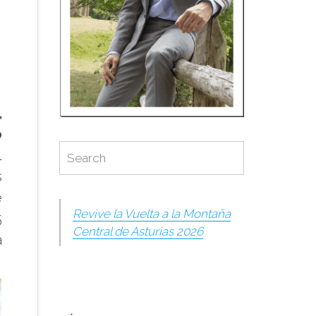
,
o
Search
Search
l
for:
s
e
Revive la Vuelta a la Montaña
5
Central de Asturias 2026
a