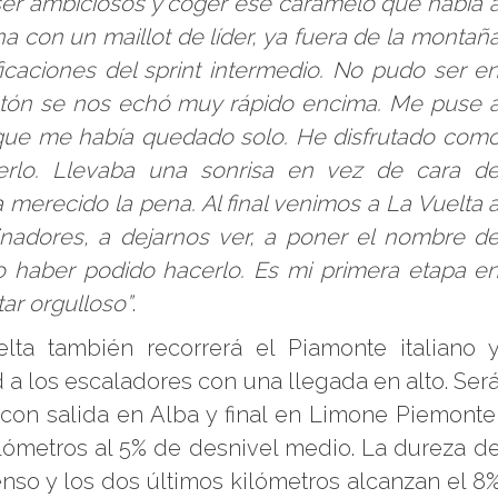
er ambiciosos y coger ese caramelo que había 
na con un maillot de líder, ya fuera de la montañ
ficaciones del sprint intermedio. No pudo ser e
lotón se nos echó muy rápido encima. Me puse 
vi que me había quedado solo. He disfrutado com
erlo. Llevaba una sonrisa en vez de cara d
 merecido la pena. Al final venimos a La Vuelta 
ocinadores, a dejarnos ver, a poner el nombre d
o haber podido hacerlo. Es mi primera etapa e
ar orgulloso”
.
ta también recorrerá el Piamonte italiano 
 a los escaladores con una llegada en alto. Ser
con salida en Alba y final en Limone Piemonte
lómetros al 5% de desnivel medio. La dureza d
so y los dos últimos kilómetros alcanzan el 8