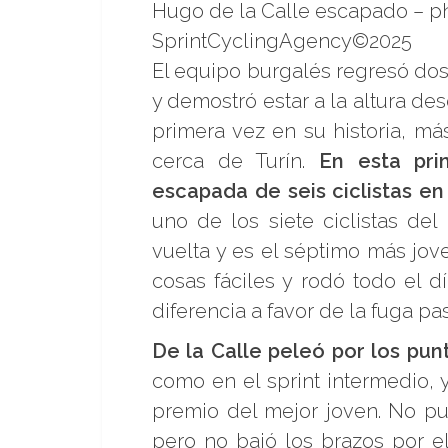
Hugo de la Calle escapado – p
SprintCyclingAgency©2025
El equipo burgalés regresó dos
y demostró estar a la altura des
primera vez en su historia, má
cerca de Turín.
En esta pr
escapada de seis ciclistas en
uno de los siete ciclistas d
vuelta y es el séptimo más jove
cosas fáciles y rodó todo el d
diferencia a favor de la fuga p
De la Calle peleó por los pun
como en el sprint intermedio, 
premio del mejor joven. No pu
pero no bajó los brazos por el