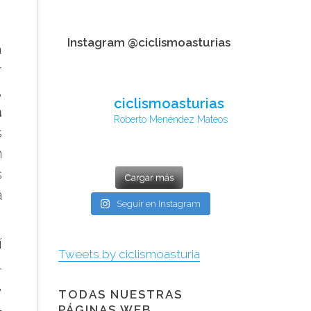
Instagram @ciclismoasturias
a
r
,
ciclismoasturias
a
Roberto Menéndez Mateos
s
n
s
Cargar más
a
Seguir en Instagram
í
Tweets by ciclismoasturia
l
,
TODAS NUESTRAS
l
PÁGINAS WEB