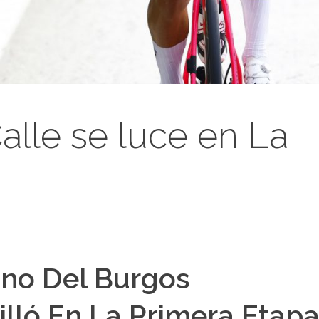
alle se luce en La
ano Del Burgos
illó En La Primera Etap