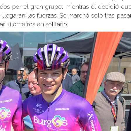
pados por el gran grupo, mientras él decidió qu
llegaran las fuerzas. Se marchó solo tras pasa
 kilómetros en solitario.