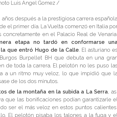
hoto Luis Angel Gomez /
 años después a la prestigiosa carrera español
de el primer día. La Vuelta comenzó en Italia po
s concretamente en el Palacio Real de Venaria
imera etapa no tardó en conformarse un
 la que entró Hugo de la Calle
. El asturiano e
el Burgos Burpellet BH que debuta en una gra
n de toda la carrera. El pelotón no les puso la
ía a un ritmo muy veloz, lo que impidió que l
asase de los dos minutos.
tos de la montaña en la subida a La Serra
, as
ya que las bonificaciones podían garantizarle e
do ser el más veloz en estos puntos calientes
lo. El pelotón pisaba los talones a la fuga y e