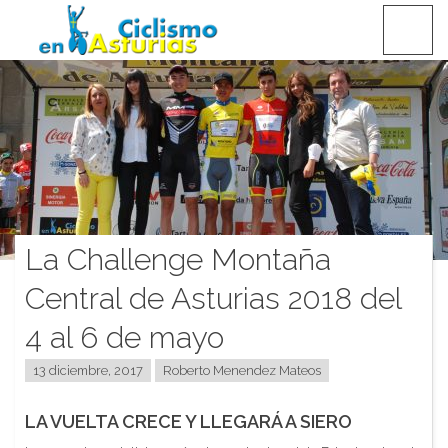
Saltar
CICLISMO EN ASTURIAS
contenido
La Challenge Montaña
Central de Asturias 2018 del
4 al 6 de mayo
13 diciembre, 2017
Roberto Menendez Mateos
LA VUELTA CRECE Y LLEGARÁ A SIERO