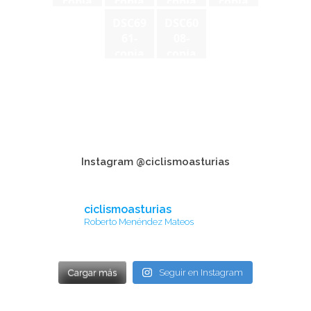
copia
copia
copia
copia
DSC69
DSC60
61-
08-
copia
copia
Instagram @ciclismoasturias
ciclismoasturias
Roberto Menéndez Mateos
Cargar más
Seguir en Instagram