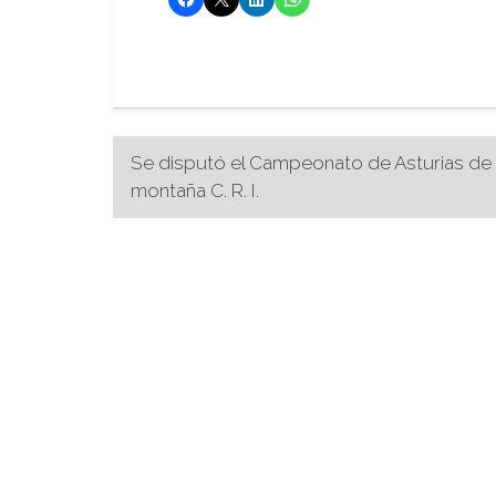
Navegación
Se disputó el Campeonato de Asturias de
montaña C. R. I.
de
entradas