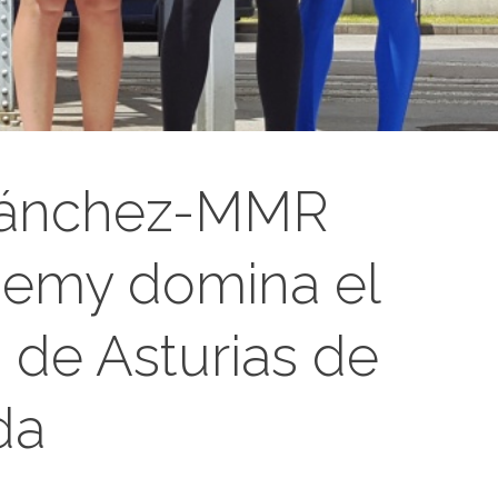
Sánchez-MMR
demy domina el
de Asturias de
da