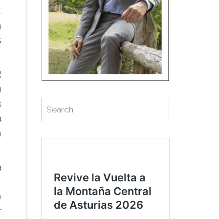
l
a
s
R
n
Search
s
Search
for:
a
a
a
,
e
r