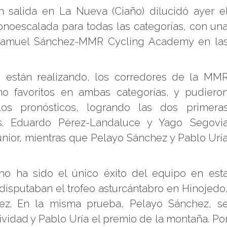
 salida en La Nueva (Ciaño) dilucidó ayer e
noescalada para todas las categorías, con un
 Samuel Sánchez-MMR Cycling Academy en la
 están realizando, los corredores de la MM
o favoritos en ambas categorías, y pudiero
os pronósticos, logrando las dos primera
s. Eduardo Pérez-Landaluce y Yago Segovi
junior, mientras que Pelayo Sánchez y Pablo Urí
no ha sido el único éxito del equipo en est
 disputaban el trofeo asturcántabro en Hinojedo
ínez. En la misma prueba, Pelayo Sánchez, s
ividad y Pablo Uría el premio de la montaña. Po