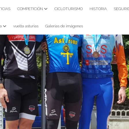
ICIAS
COMPETICIÓN
CICLOTURISMO
HISTORIA
SEGURI
a
vuelta asturias
Galerías de imágenes