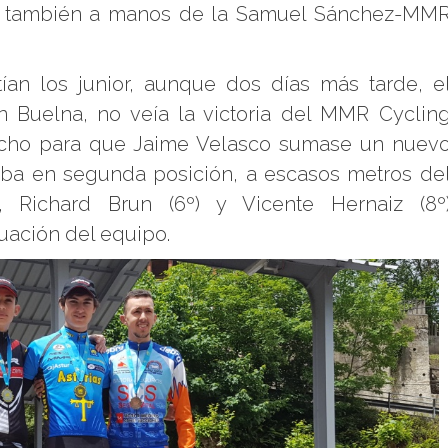
arar también a manos de la Samuel Sánchez-MM
an los junior, aunque dos días más tarde, e
en Buelna, no veía la victoria del MMR Cyclin
cho para que Jaime Velasco sumase un nuev
traba en segunda posición, a escasos metros de
, Richard Brun (6º) y Vicente Hernaiz (8º
uación del equipo.