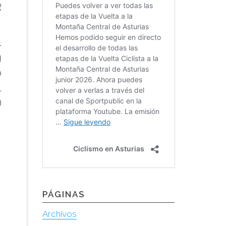
R
l
g
o
l
)
PÁGINAS
Archivos