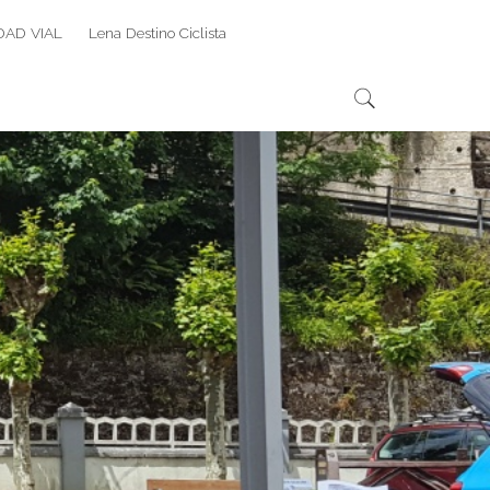
DAD VIAL
Lena Destino Ciclista
Search
Search
for: