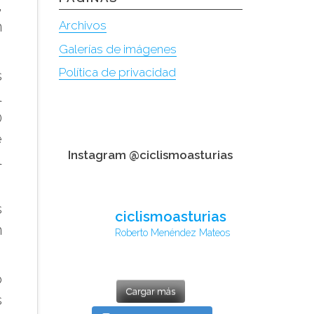
,
n
Archivos
Galerías de imágenes
Política de privacidad
s
l
0
e
Instagram @ciclismoasturias
l
s
ciclismoasturias
n
Roberto Menéndez Mateos
o
Cargar más
s