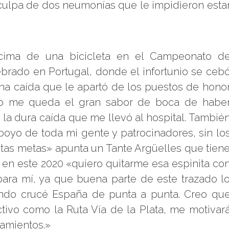
culpa de dos neumonías que le impidieron esta
cima de una bicicleta en el Campeonato d
brado en Portugal, donde el infortunio se ceb
na caída que le apartó de los puestos de hono
ero me queda el gran sabor de boca de habe
la dura caída que me llevó al hospital. Tambié
poyo de toda mi gente y patrocinadores, sin lo
stas metas» apunta un Tante Argüelles que tien
e en este 2020 «quiero quitarme esa espinita co
para mí, ya que buena parte de este trazado l
uando crucé España de punta a punta. Creo qu
tivo como la Ruta Vía de la Plata, me motivar
namientos.»