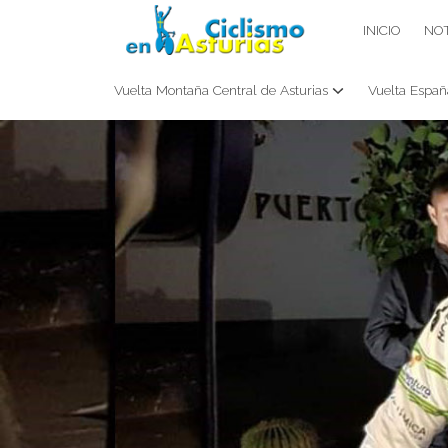
Saltar
CICLISMO EN ASTURIAS
INICIO
NOT
contenido
Vuelta Montaña Central de Asturias
Vuelta Españ