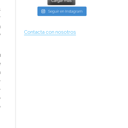
Cargar más
s
Seguir en Instagram
r
n
Contacta con nosotros
y
n
e
a
e
e
o
o