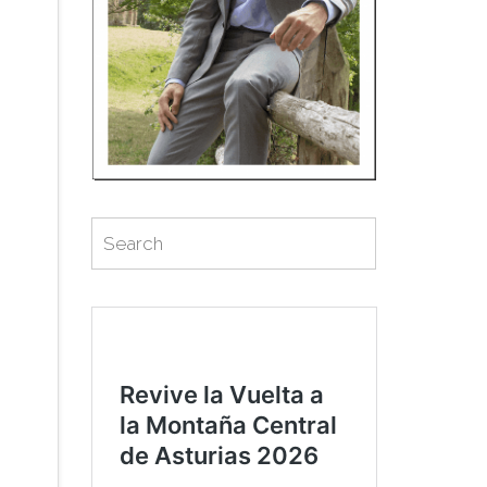
Search
Search
for: