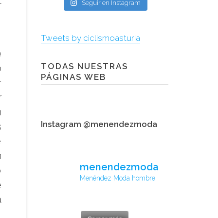
r
Seguir en Instagram
Tweets by ciclismoasturia
e
TODAS NUESTRAS
ó
PÁGINAS WEB
r
r
n
Instagram @menendezmoda
s
e
n
menendezmoda
o
Menéndez Moda hombre
e
á