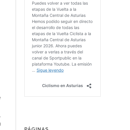
,
e
,
,
n
PÁGINAS