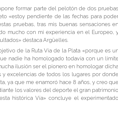
opone formar parte del pelotón de dos prueba
reto «estoy pendiente de las fechas para pode
 estas pruebas, tras mis buenas sensaciones e
ido mucho con mi experiencia en el Europeo, 
ultados» destaca Argüelles.
bjetivo de la Ruta Vía de la Plata «porque es u
 que nadie ha homologado todavía con un límit
ucha ilusión ser el pionero en homologar dich
tos y excelencias de todos los lugares por dond
lata, ya que me enamoró hace 8 años, y creo qu
iante los valores del deporte el gran patrimoni
de esta histórica Vía» concluye el experimentad