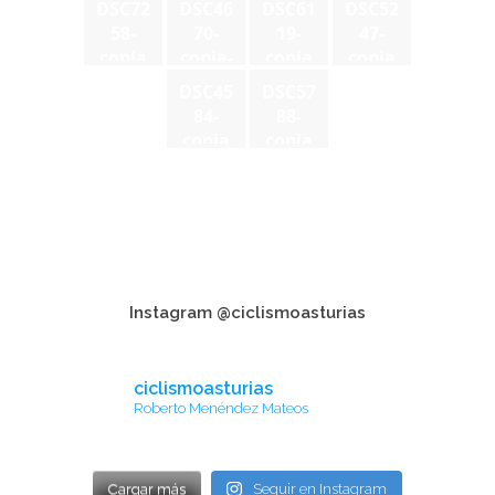
DSC72
DSC46
DSC61
DSC52
58-
70-
19-
47-
copia
copia-
copia
copia
2
DSC45
DSC57
84-
88-
copia
copia
Instagram @ciclismoasturias
ciclismoasturias
Roberto Menéndez Mateos
Cargar más
Seguir en Instagram