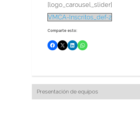
[logo_carousel_slider]
VMCA-Inscritos_def-2
Comparte esto:
Navegación
Presentación de equipos
de
entradas