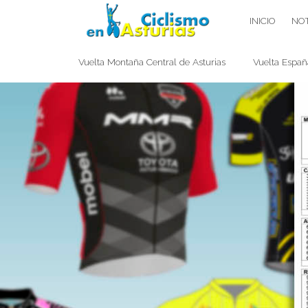
Saltar
CICLISMO EN ASTURIAS
INICIO
NOT
contenido
Vuelta Montaña Central de Asturias
Vuelta Españ