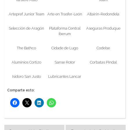
Artepref Junior Team
Arte en Trasfer-León
Altairin-Redondela
Selección de Aragón
Plataforma Central
Aseguras Produque
Iberum
The Bathco
Cidade de Lugo
Codelse
Aluminios Cortizo
Sanse Rotor
Corbatas Pindal
Isidoro San Justo
Lubricantes Lancar
Comparte esto:
Navegación