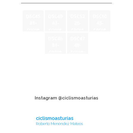
DSC45
DSC49
DSC52
DSC60
81-
43-
26-
45-
copia
copia
copia
copia
DSC46
DSC47
81-
49-
copia
copia-
2
Instagram @ciclismoasturias
ciclismoasturias
Roberto Menéndez Mateos