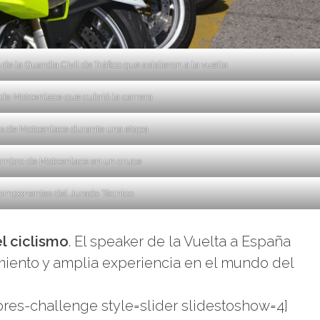
 la Guardia Civil de Tráfico que asistieron a la vuelta
 de Motoenlace que cubrió la carrera
as de Motoenlace durante una etapa
mbro de Motoenlace en un cruce
omponentes del Jurado Técnico
el ciclismo
. El speaker de la Vuelta a España
miento y amplia experiencia en el mundo del
res-challenge style=slider slidestoshow=4]