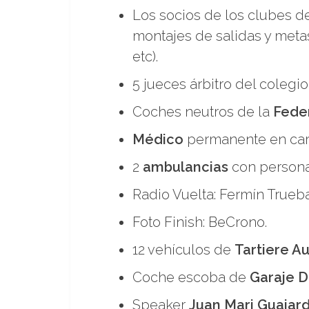
Los socios de los clubes 
montajes de salidas y metas
etc).
5 jueces árbitro del colegi
Coches neutros de la
Feder
Médico
permanente en car
2
ambulancias
con personal
Radio Vuelta: Fermín Trueba
Foto Finish: BeCrono.
12 vehículos de
Tartiere A
Coche escoba de
Garaje 
Speaker
Juan Mari Guajar