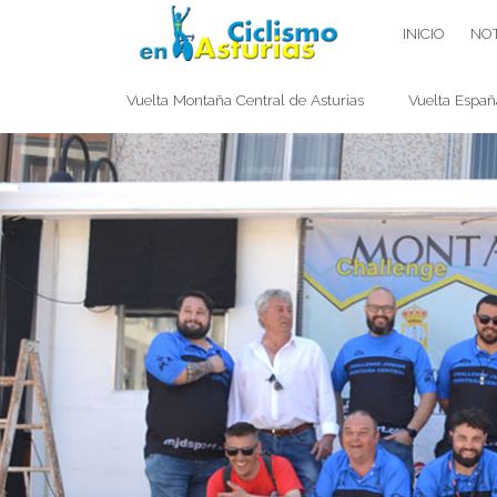
Saltar
CICLISMO EN ASTURIAS
INICIO
NOT
contenido
Vuelta Montaña Central de Asturias
Vuelta Españ