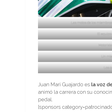
Las motos de los miembros de
El equipo
Motorist
Un mie
Los c
Juan Mari Guajardo es
la voz d
animó la carrera con su conoci
pedal.
[sponsors category=patrocinado