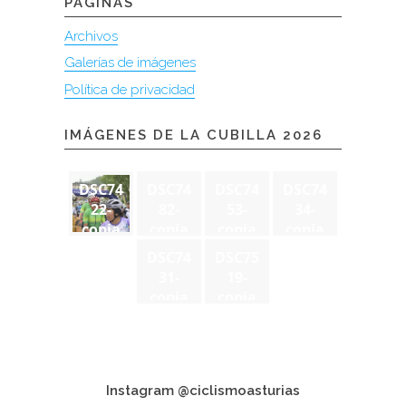
PÁGINAS
Archivos
Galerías de imágenes
Política de privacidad
IMÁGENES DE LA CUBILLA 2026
DSC74
DSC74
DSC74
DSC74
22-
82-
53-
34-
copia
copia
copia
copia
DSC74
DSC75
31-
19-
copia
copia
Instagram @ciclismoasturias