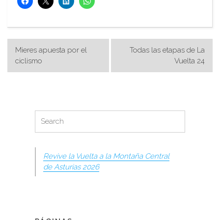
Navegación
Mieres apuesta por el
Todas las etapas de La
de
ciclismo
Vuelta 24
entradas
Search
Search
for:
Revive la Vuelta a la Montaña Central
de Asturias 2026