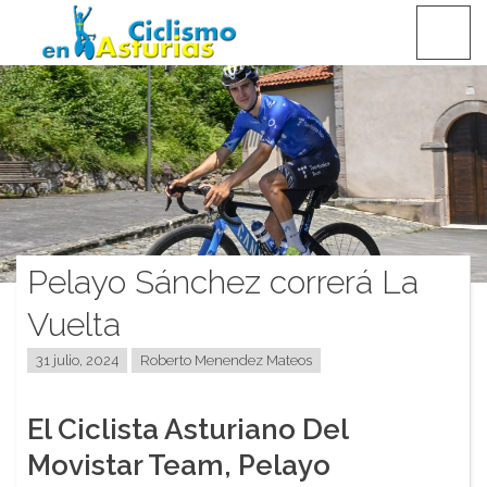
Saltar
CICLISMO EN ASTURIAS
contenido
Pelayo Sánchez correrá La
Vuelta
31 julio, 2024
Roberto Menendez Mateos
El Ciclista Asturiano Del
Movistar Team, Pelayo