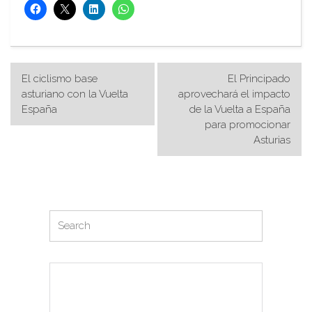
Navegación
El ciclismo base
El Principado
de
asturiano con la Vuelta
aprovechará el impacto
España
de la Vuelta a España
entradas
para promocionar
Asturias
Search
Search
for: