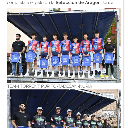
completará el pelotón la
Selección de Aragón
Junior.
TEAM TORRENT PURITO-TADESAN-NURIA