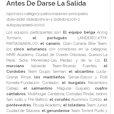
Antes De Darse La Salida
[sponsors category=patrocinadores-principales
style=slider slidestoshow=3 slidestoscroll=3
autoplayspeed=2000]
Los equipos participantes son:
El equipo
belga
Acrog
Tormans,
el portugués
LANDEIRO-KTM-
MATIAS&ARAÚJO;
el
canario
, Gran Canaria Bike Team;
los
cinco asturianos
con corredores en la categoría,
MMR Academy, Ciudad de Oviedo-Olibrasas, Quesos La
Peral, Sidra Menéndez-Las Mestas y de la Uz;
El
murciano
Valverde Team-Ricardo Fuentes;
el
Cordobés
Team Grupo Serman;
el alicantino
, Lucta-
Granja Rinya;
los madrileños
, Sanse-Elecox y Polti
Kometa-Fundación Contador;
el burgalés
Recambios
Callejo;
el salmantino
Maguisa Guijuelo;
cuatro
cántabros
, Multihogar Cantabria, Corbatas Pindal, Isidoro
San Justo y The Bathco;
el coruñés
Aluminios Cortizo;
el
pontevedrés
, Picusa Academy;
el toledano
Team Junior
Ciudad de Talavera;
el gerundense
Team Torrent Purito y