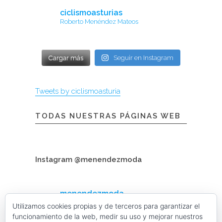
ciclismoasturias
Roberto Menéndez Mateos
Cargar más
Seguir en Instagram
Tweets by ciclismoasturia
TODAS NUESTRAS PÁGINAS WEB
Instagram @menendezmoda
menendezmoda
Menéndez Moda hombre
Utilizamos cookies propias y de terceros para garantizar el
funcionamiento de la web, medir su uso y mejorar nuestros