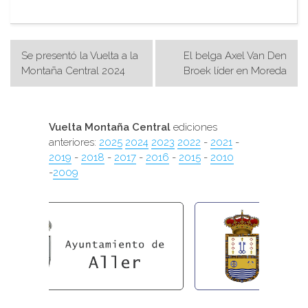
Navegación
Se presentó la Vuelta a la
El belga Axel Van Den
de
Montaña Central 2024
Broek líder en Moreda
entradas
Vuelta Montaña Central
ediciones
anteriores:
2025
2024
2023
2022
-
2021
-
2019
-
2018
-
2017
-
2016
-
2015
-
2010
-
2009