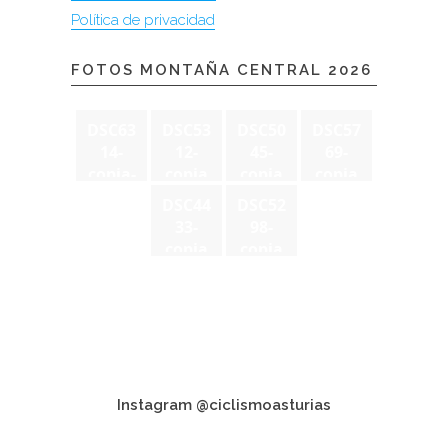
Política de privacidad
FOTOS MONTAÑA CENTRAL 2026
DSC63
DSC53
DSC50
DSC57
14-
12-
45-
69-
copia-
copia
copia
copia
2
DSC44
DSC52
33-
98-
copia
copia
Instagram @ciclismoasturias