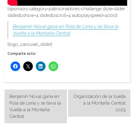
[sponsors category=patrocinadores-challenge style=slider
slidestoshow=4 slidestoscroll=4 autoplayspeed=4000]
Benjamín Noval gana en Pola de Lena y se lleva la
Vuelta a la Montaña Central
[logo_carousel_slider]
Comparte esto:
Navegación
Benjamín Noval gana en
Organización de la Vuelta
de
Pola de Lena y se lleva la
a la Montaña Central
Vuelta a la Montaña
2025
entradas
Central