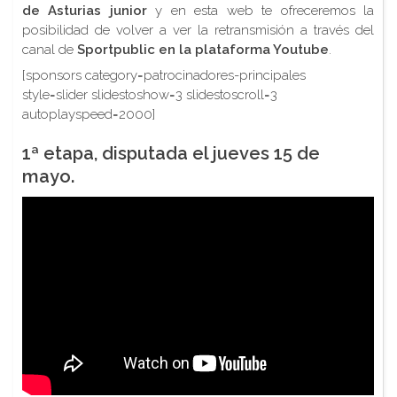
de Asturias junior
y en esta web te ofreceremos la
posibilidad de volver a ver la retransmisión a través del
canal de
Sportpublic en la plataforma Youtube
.
[sponsors category=patrocinadores-principales
style=slider slidestoshow=3 slidestoscroll=3
autoplayspeed=2000]
1ª etapa
, disputada el jueves 15 de
mayo.