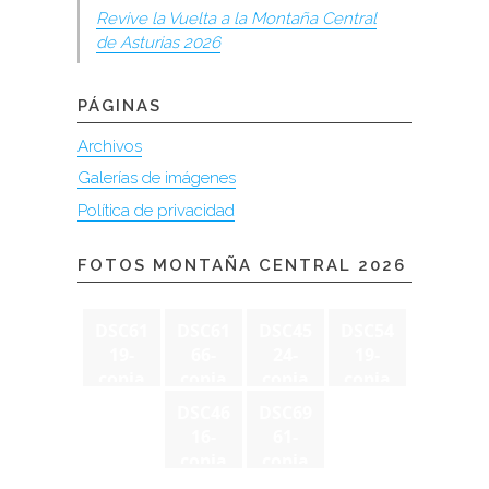
Revive la Vuelta a la Montaña Central
de Asturias 2026
PÁGINAS
Archivos
Galerías de imágenes
Política de privacidad
FOTOS MONTAÑA CENTRAL 2026
DSC61
DSC61
DSC45
DSC54
19-
66-
24-
19-
copia
copia
copia
copia
DSC46
DSC69
16-
61-
copia
copia