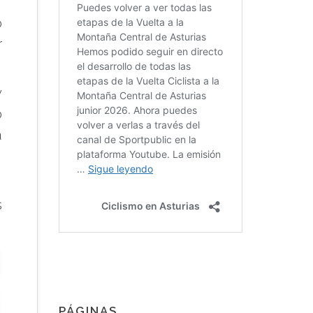
o
r
y
o
a
,
s
PÁGINAS