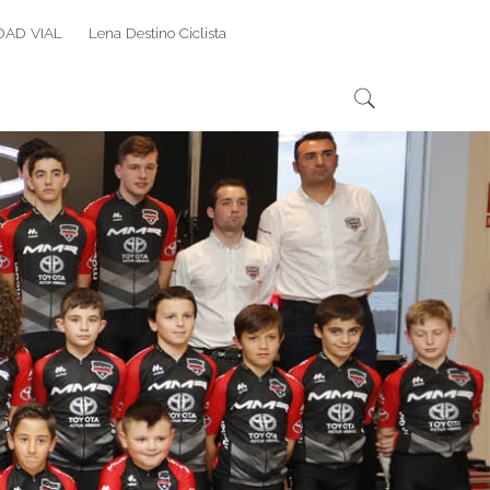
DAD VIAL
Lena Destino Ciclista
Search
Search
for: