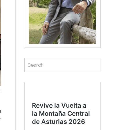
Search
Search
for:
a
n
r