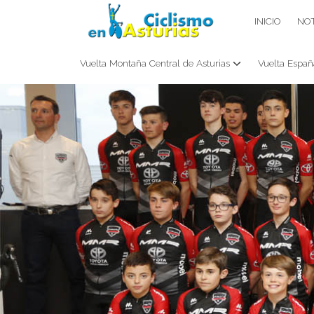
Saltar
CICLISMO EN ASTURIAS
INICIO
NOT
contenido
Vuelta Montaña Central de Asturias
Vuelta Españ