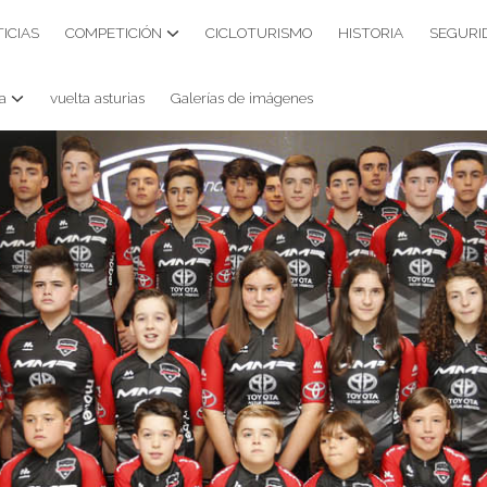
ICIAS
COMPETICIÓN
CICLOTURISMO
HISTORIA
SEGURI
a
vuelta asturias
Galerías de imágenes