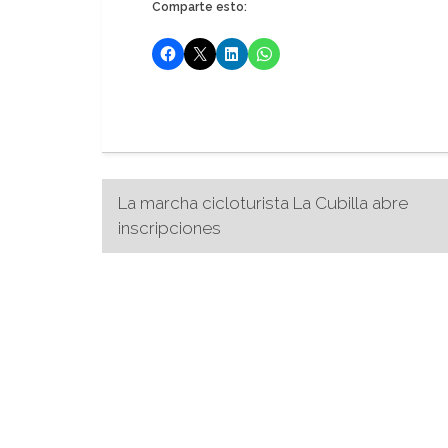
Comparte esto:
Navegación
La marcha cicloturista La Cubilla abre
inscripciones
de
entradas