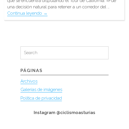
que se encuentra disputando el Tour de California. «Fue
una decisión natural para retener a un corredor del …
"Samu
Continua leyendo
→
seguirá
en
BMC
en
el
Search
Search
2017"
for:
PÁGINAS
Archivos
Galerías de imágenes
Política de privacidad
Instagram @ciclismoasturias