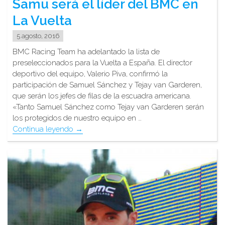
Samu será el líder del BMC en
La Vuelta
5 agosto, 2016
BMC Racing Team ha adelantado la lista de
preseleccionados para la Vuelta a España. El director
deportivo del equipo, Valerio Piva, confirmó la
participación de Samuel Sánchez y Tejay van Garderen,
que serán los jefes de filas de la escuadra americana.
«Tanto Samuel Sánchez como Tejay van Garderen serán
los protegidos de nuestro equipo en …
"Samu
Continua leyendo
→
será
el
líder
del
BMC
en
La
Vuelta"