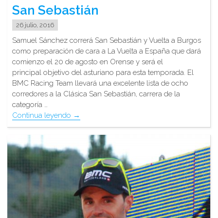
San Sebastián
26 julio, 2016
Samuel Sánchez correrá San Sebastián y Vuelta a Burgos
como preparación de cara a La Vuelta a España que dará
comienzo el 20 de agosto en Orense y será el
principal objetivo del asturiano para esta temporada. El
BMC Racing Team llevará una excelente lista de ocho
corredores a la Clásica San Sebastián, carrera de la
categoría …
"Samu
Continua leyendo
→
con
el
BMC
en
la
Clásica
San
Sebastián"