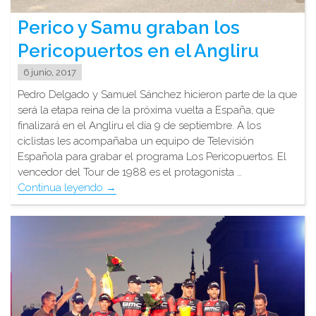
Perico y Samu graban los
Pericopuertos en el Angliru
6 junio, 2017
Pedro Delgado y Samuel Sánchez hicieron parte de la que
será la etapa reina de la próxima vuelta a España, que
finalizará en el Angliru el día 9 de septiembre. A los
ciclistas les acompañaba un equipo de Televisión
Española para grabar el programa Los Pericopuertos. El
vencedor del Tour de 1988 es el protagonista …
"Perico
Continua leyendo
→
y
Samu
graban
los
Pericopuertos
en
el
Angliru"