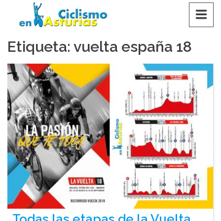
Saltar
CICLISMO EN ASTURIAS
contenido
Etiqueta:
vuelta españa 18
Todas las etapas de la Vuelta