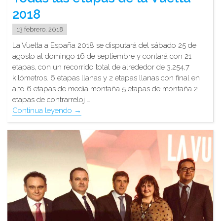
2018
13 febrero, 2018
La Vuelta a España 2018 se disputará del sábado 25 de
agosto al domingo 16 de septiembre y contará con 21
etapas, con un recorrido total de alrededor de 3.254,7
kilómetros. 6 etapas llanas y 2 etapas llanas con final en
alto 6 etapas de media montaña 5 etapas de montaña 2
etapas de contrarreloj …
"Todas
Continua leyendo
→
las
etapas
de
la
Vuelta
2018"