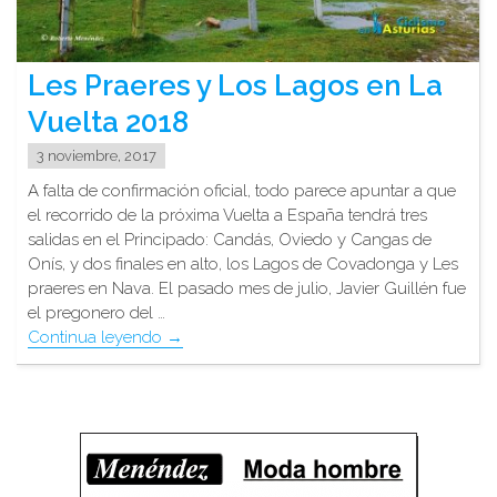
Les Praeres y Los Lagos en La
Vuelta 2018
3 noviembre, 2017
A falta de confirmación oficial, todo parece apuntar a que
el recorrido de la próxima Vuelta a España tendrá tres
salidas en el Principado: Candás, Oviedo y Cangas de
Onís, y dos finales en alto, los Lagos de Covadonga y Les
praeres en Nava. El pasado mes de julio, Javier Guillén fue
el pregonero del …
"Les
Continua leyendo
→
Praeres
y
Los
Lagos
en
La