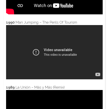
1990
Man Jumping – The Perils Of Tourism
1989
La Unión – Más y Más (Remix)