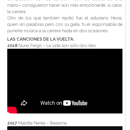
mano» consiguieron hacer aún más emocionante, si cabe,
la carrera.
Otro de los que también repitió fue el asturiano Hevia,
quien sin palabras pero con su gaita, fu el responsable de
ponerle música a la carrera hasta en dos ocasiones.
LAS CANCIONES DE LA VUELTA:
2018
Nuria Fergó – La vida son sólo dos días
2017
Maldita Nerea – Bailarina