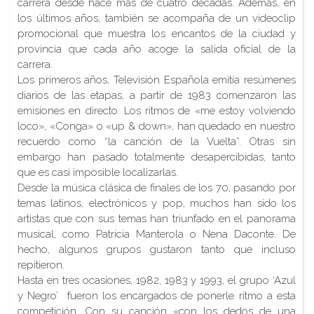
carrera desde hace más de cuatro décadas. Además, en
los últimos años, también se acompaña de un videoclip
promocional que muestra los encantos de la ciudad y
provincia que cada año acoge la salida oficial de la
carrera.
Los primeros años, Televisión Española emitía resúmenes
diarios de las etapas, a partir de 1983 comenzaron las
emisiones en directo. Los ritmos de «me estoy volviendo
loco», «Conga» o «up & down», han quedado en nuestro
recuerdo como “la canción de la Vuelta”. Otras sin
embargo han pasado totalmente desapercibidas, tanto
que es casi imposible localizarlas.
Desde la música clásica de finales de los 70, pasando por
temas latinos, electrónicos y pop, muchos han sido los
artistas que con sus temas han triunfado en el panorama
musical, como Patricia Manterola o Nena Daconte. De
hecho, algunos grupos gustaron tanto que incluso
repitieron.
Hasta en tres ocasiones, 1982, 1983 y 1993, el grupo ‘Azul
y Negro’
fueron los encargados de ponerle ritmo a esta
competición. Con su canción «con los dedos de una