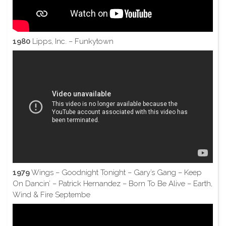
1980
Lipps, Inc. – Funkytown
1979
Wings – Goodnight Tonight – Gary’s Gang – Keep
On Dancin’ – Patrick Hernandez – Born To Be Alive – Earth,
Wind & Fire Septembe