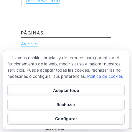
de Asturias 2026
PÁGINAS
Archivos
Galerías de imágenes
Utilizamos cookies propias y de terceros para garantizar el
Política de privacidad
funcionamiento de la web, medir su uso y mejorar nuestros
servicios. Puede aceptar todas las cookies, rechazar las no
IMÁGENES DE LA CUBILLA 2026
necesarias o configurar sus preferencias.
Política de cookies
Aceptar todo
DSC74
DSC74
DSC74
DSC74
22-
82-
53-
34-
Rechazar
copia
copia
copia
copia
DSC74
DSC75
Configurar
31-
19-
copia
copia