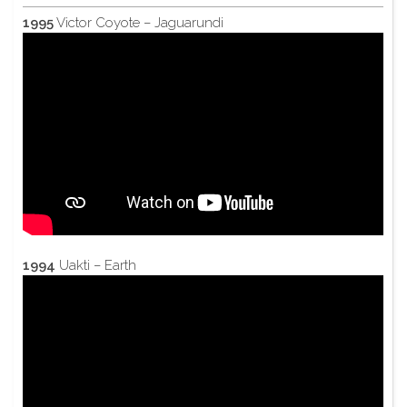
1995
Victor Coyote – Jaguarundi
1994
Uakti – Earth