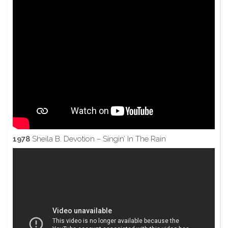
1978
Sheila B. Devotion – Singin’ In The Rain