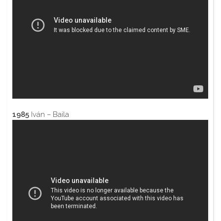
1985
Iván – Baila