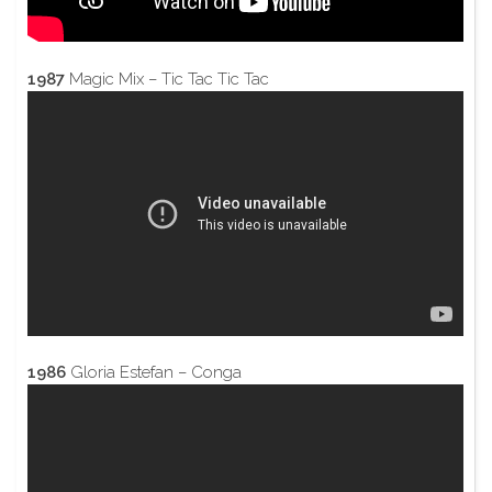
1987
Magic Mix – Tic Tac Tic Tac
1986
Gloria Estefan – Conga