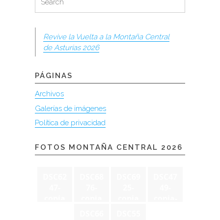
for:
Revive la Vuelta a la Montaña Central
de Asturias 2026
PÁGINAS
Archivos
Galerías de imágenes
Política de privacidad
FOTOS MONTAÑA CENTRAL 2026
DSC62
DSC68
DSC69
DSC47
47-
76-
25-
49-
copia
copia
copia
copia-
2
DSC66
DSC55