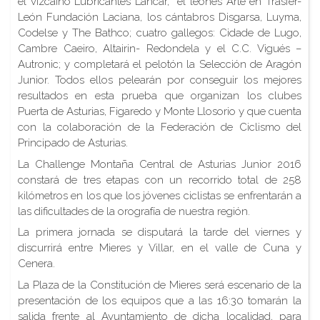
el vizcaíno Lubricantes Lancar, el leonés Arte en Trasfer-
León Fundación Laciana, los cántabros Disgarsa, Luyma,
Codelse y The Bathco; cuatro gallegos: Cidade de Lugo,
Cambre Caeiro, Altairin- Redondela y el C.C. Vigués –
Autronic; y completará el pelotón la Selección de Aragón
Junior. Todos ellos pelearán por conseguir los mejores
resultados en esta prueba que organizan los clubes
Puerta de Asturias, Figaredo y Monte Llosorio y que cuenta
con la colaboración de la Federación de Ciclismo del
Principado de Asturias.
La Challenge Montaña Central de Asturias Junior 2016
constará de tres etapas con un recorrido total de 258
kilómetros en los que los jóvenes ciclistas se enfrentarán a
las dificultades de la orografía de nuestra región.
La primera jornada se disputará la tarde del viernes y
discurrirá entre Mieres y Villar, en el valle de Cuna y
Cenera.
La Plaza de la Constitución de Mieres será escenario de la
presentación de los equipos que a las 16:30 tomarán la
salida frente al Ayuntamiento de dicha localidad, para