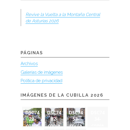
Revive la Vuelta a la Montaña Central
de Asturias 2026
PÁGINAS
Archivos
Galerías de imágenes
Política de privacidad
IMÁGENES DE LA CUBILLA 2026
DSC74
DSC74
DSC74
DSC74
22-
82-
53-
34-
copia
copia
copia
copia