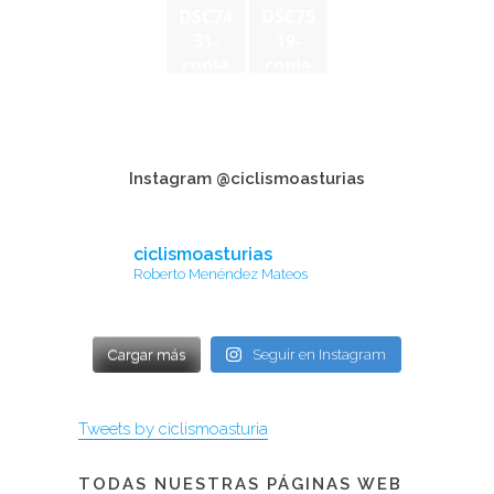
DSC74
DSC75
31-
19-
copia
copia
Instagram @ciclismoasturias
ciclismoasturias
Roberto Menéndez Mateos
Cargar más
Seguir en Instagram
Tweets by ciclismoasturia
TODAS NUESTRAS PÁGINAS WEB