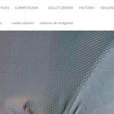
ICIAS
COMPETICIÓN
CICLOTURISMO
HISTORIA
SEGURI
a
vuelta asturias
Galerías de imágenes