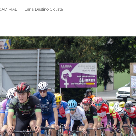
DAD VIAL
Lena Destino Ciclista
Search
Search
for: