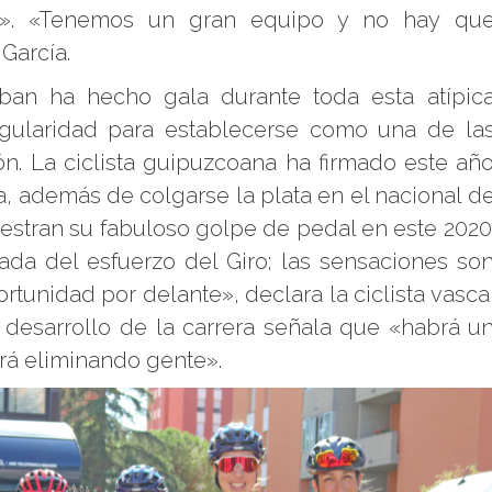
ra». «Tenemos un gran equipo y no hay qu
García.
ban ha hecho gala durante toda esta atípic
ularidad para establecerse como una de la
tón. La ciclista guipuzcoana ha firmado este añ
sa, además de colgarse la plata en el nacional d
stran su fabuloso golpe de pedal en este 2020
da del esfuerzo del Giro; las sensaciones so
tunidad por delante», declara la ciclista vasca
 desarrollo de la carrera señala que «habrá u
irá eliminando gente».