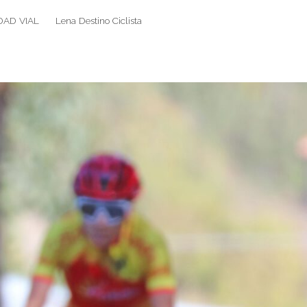
DAD VIAL
Lena Destino Ciclista
Search
Search
for: