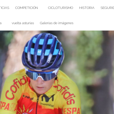
ICIAS
COMPETICIÓN
CICLOTURISMO
HISTORIA
SEGURI
a
vuelta asturias
Galerías de imágenes