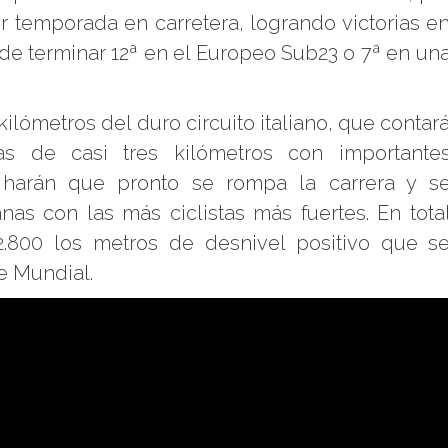
or temporada en carretera, logrando victorias e
e terminar 12ª en el Europeo Sub23 o 7ª en un
ilómetros del duro circuito italiano, que contar
s de casi tres kilómetros con importante
 harán que pronto se rompa la carrera y s
as con las más ciclistas más fuertes. En tota
2.800 los metros de desnivel positivo que s
e Mundial.