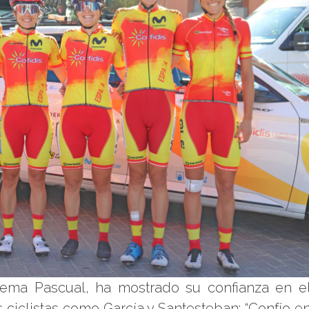
Gema Pascual, ha mostrado su confianza en e
 ciclistas como García y Santesteban: “Confío e