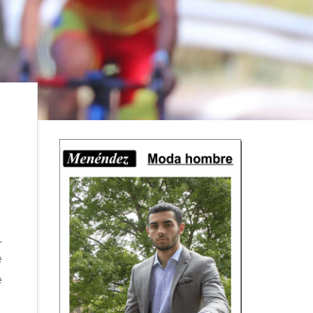
l
e
e