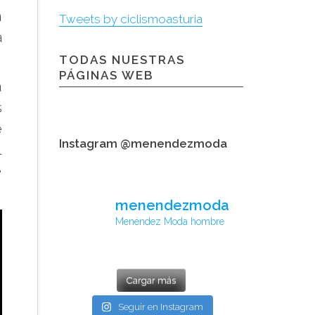
n
Tweets by ciclismoasturia
a
TODAS NUESTRAS
PÁGINAS WEB
á
s
e
Instagram @menendezmoda
l
e
menendezmoda
Menéndez Moda hombre
Cargar más
Seguir en Instagram