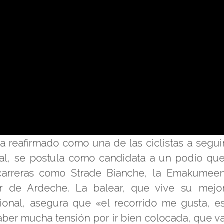
a reafirmado como una de las ciclistas a segui
nal, se postula como candidata a un podio qu
carreras como Strade Bianche, la Emakumee
ur de Ardeche. La balear, que vive su mejo
ional, asegura que «el recorrido me gusta, e
aber mucha tensión por ir bien colocada, que v