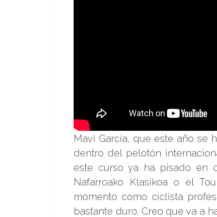
Mavi García, que este año se h
dentro del pelotón internacio
este curso ya ha pisado en 
Nafarroako Klasikoa o el To
momento como ciclista profes
bastante duro. Creo que va a h