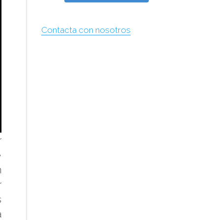
Contacta con nosotros
r
e
n
r
s
a