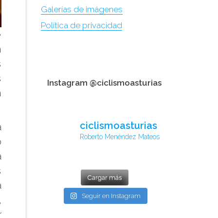
Galerías de imágenes
Política de privacidad
e
n
s
s
Instagram @ciclismoasturias
n
ciclismoasturias
a
Roberto Menéndez Mateos
o
a
s
Cargar más
a
Seguir en Instagram
,
r