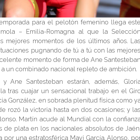
temporada para el pelotón femenino llega est
mola – Emilia-Romagna al que la Selecció
s mejores momentos de los últimos años. La
actuaciones pugnando de tú a tú con las mejore
l excelente momento de forma de Ane Santesteba
r a un combinado nacional repleto de ambición.
y Ane Santesteban estarán, además, Glori
a tras cuajar un sensacional trabajo en el Gir
cia González, en sobrada plenitud física como y
rozó la victoria hasta en dos ocasiones; y la
lonso. Martín acude al Mundial con la confianz
 de plata en los nacionales absolutos de Jaén
 por una estratosférica Mavi García. Alonso, po