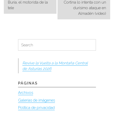
Navegación
Buría, el motorista de la
Cortina lo intenta con un
de
tele
durísimo ataque en
Almadén (vídeo)
entradas
Search
Search
for:
Revive la Vuelta a la Montaña Central
de Asturias 2026
PÁGINAS
Archivos
Galerías de imágenes
Política de privacidad