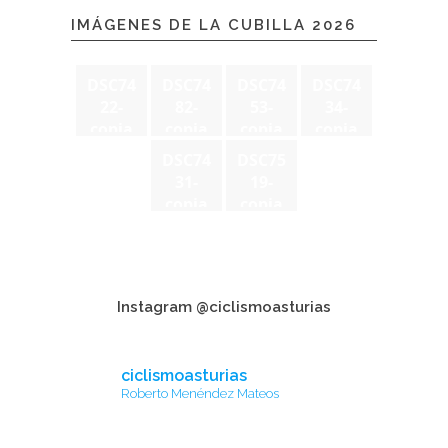
IMÁGENES DE LA CUBILLA 2026
DSC74
DSC74
DSC74
DSC74
22-
82-
53-
34-
copia
copia
copia
copia
DSC74
DSC75
31-
19-
copia
copia
Instagram @ciclismoasturias
ciclismoasturias
Roberto Menéndez Mateos