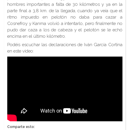
hombres importantes a falta de 30 kilómetros y ya en la
parte final a 3,8 km. de la llegada, cuando ya veía que el
ritmo impuesto en pelotón no daba para cazar a
Cosnefroy y Kanma volvió a intentarlo, pero finalmente no
pudo dar caza a los de cabeza y el pelotón se le echó
encima en el último kilómetro.
Podéis escuchar las declaraciones de Iván García Cortina
en este vídeo:
Comparte esto: