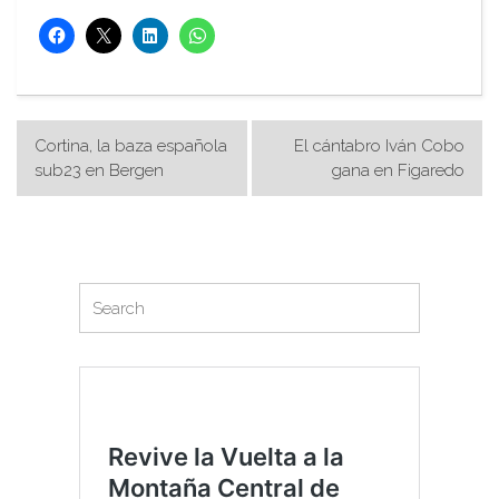
Navegación
Cortina, la baza española
El cántabro Iván Cobo
de
sub23 en Bergen
gana en Figaredo
entradas
Search
Search
for: