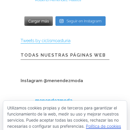
Cargar más
Seguir en Instagram
Tweets by ciclismoasturia
TODAS NUESTRAS PÁGINAS WEB
Instagram @menendezmoda
menendezmoda
Menéndez Moda hombre
Utilizamos cookies propias y de terceros para garantizar el
funcionamiento de la web, medir su uso y mejorar nuestros
servicios. Puede aceptar todas las cookies, rechazar las no
necesarias o configurar sus preferencias.
Política de cookies
Cargar más
Seguir en Instagram