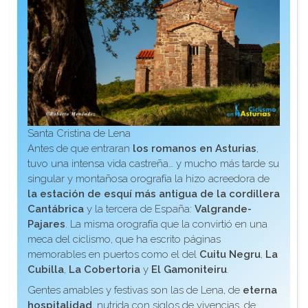
Santa Cristina de Lena
Antes de que entraran
los romanos en Asturias
,
tuvo una intensa vida castreña… y mucho más tarde su
singular y montañosa orografía la hizo acreedora de
la estación de esquí más antigua de la cordillera
Cantábrica
y la tercera de España:
Valgrande-
Pajares
. La misma orografía que la convirtió en una
meca del ciclismo, que ha escrito páginas
memorables en puertos como el del
Cuitu Negru
,
La
Cubilla
,
La Cobertoria
y
El Gamoniteiru
.
Gentes amables y festivas son las de Lena, de
eterna
hospitalidad
, nutrida con siglos de vivencias, de