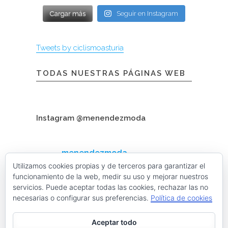
Cargar más
Seguir en Instagram
Tweets by ciclismoasturia
TODAS NUESTRAS PÁGINAS WEB
Instagram @menendezmoda
menendezmoda
Menéndez Moda hombre
Utilizamos cookies propias y de terceros para garantizar el
funcionamiento de la web, medir su uso y mejorar nuestros
servicios. Puede aceptar todas las cookies, rechazar las no
necesarias o configurar sus preferencias.
Política de cookies
Cargar más
Seguir en Instagram
Aceptar todo