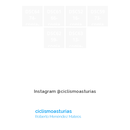
DSC64
DSC61
DSC52
DSC59
74-
66-
16-
73-
copia-
copia
copia
copia
2
DSC62
DSC63
59-
13-
copia
copia-
2
Instagram @ciclismoasturias
ciclismoasturias
Roberto Menéndez Mateos