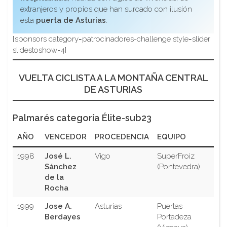
extranjeros y propios que han surcado con ilusión
esta
puerta de Asturias
.
[sponsors category=patrocinadores-challenge style=slider
slidestoshow=4]
VUELTA CICLISTA A LA MONTAÑA CENTRAL
DE ASTURIAS
Palmarés categoría Élite-sub23
AÑO
VENCEDOR
PROCEDENCIA
EQUIPO
1998
José L.
Vigo
SuperFroiz
Sánchez
(Pontevedra)
de la
Rocha
1999
Jose A.
Asturias
Puertas
Berdayes
Portadeza