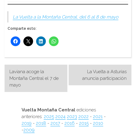
La Vuelta a la Montaña Central, del 6 al 8 de mayo
Comparte esto:
Navegación
Laviana acoge la
La Vuelta a Asturias
de
Montaña Central el 7 de
anuncia participación
mayo
entradas
Vuelta Montaña Central
ediciones
anteriores:
2025
2024
2023
2022
-
2021
-
2019
-
2018
-
2017
-
2016
-
2015
-
2010
-
2009