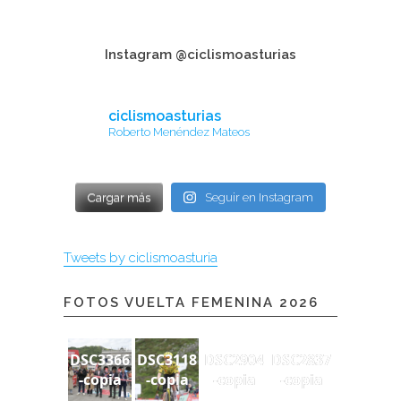
Instagram @ciclismoasturias
ciclismoasturias
Roberto Menéndez Mateos
Cargar más
Seguir en Instagram
Tweets by ciclismoasturia
FOTOS VUELTA FEMENINA 2026
DSC3366
DSC3118
DSC2904
DSC2837
-copia
-copia
-copia
-copia