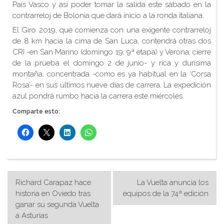
País Vasco y así poder tomar la salida este sábado en la
contrarreloj de Bolonia que dará inicio a la ronda italiana.
El Giro 2019, que comienza con una exigente contrarreloj
de 8 km hacia la cima de San Luca, contendrá otras dos
CRI -en San Marino (domingo 19, 9ª etapa) y Verona, cierre
de la prueba el domingo 2 de junio- y rica y durísima
montaña, concentrada -como es ya habitual en la ‘Corsa
Rosa’- en sus últimos nueve días de carrera. La expedición
azul pondrá rumbo hacia la carrera este miércoles.
Comparte esto:
Navegación
Richard Carapaz hace
La Vuelta anuncia los
de
historia en Oviedo tras
equipos de la 74ª edición
ganar su segunda Vuelta
entradas
a Asturias