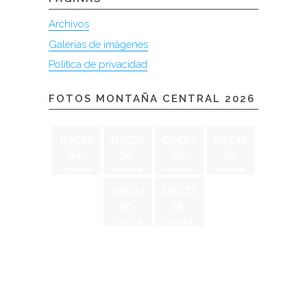
Archivos
Galerías de imágenes
Política de privacidad
FOTOS MONTAÑA CENTRAL 2026
DSC68
DSC52
DSC67
DSC49
54-
56-
52-
43-
copia
copia
copia
copia
DSC62
DSC72
00-
58-
copia
copia