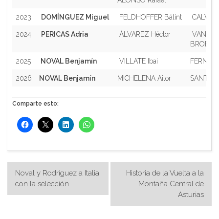
ALONSO Rafael
2023
DOMÍNGUEZ Miguel
FELDHOFFER Bálint
CALVO S
2024
PERICAS Adria
ÁLVAREZ Héctor
VAN DE
BROEK A
2025
NOVAL Benjamín
VILLATE Ibai
FERNÁND
2026
NOVAL Benjamín
MICHELENA Aitor
SANTOS 
Comparte esto:
Navegación
Noval y Rodríguez a Italia
Historia de la Vuelta a la
de
con la selección
Montaña Central de
Asturias
entradas