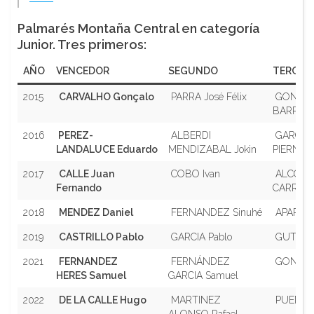
Palmarés Montaña Central en categoría
Junior. Tres primeros:
AÑO
VENCEDOR
SEGUNDO
TERCER
2015
CARVALHO Gonçalo
PARRA José Félix
GONZA
BARREIR
2016
PEREZ-
ALBERDI
GARCIA
LANDALUCE Eduardo
MENDIZABAL Jokin
PIERNA C
2017
CALLE Juan
COBO Ivan
ALCOB
Fernando
CARRERA 
2018
MENDEZ Daniel
FERNANDEZ Sinuhé
APARICIO
2019
CASTRILLO Pablo
GARCIA Pablo
GUTIÉRR
2021
FERNANDEZ
FERNÁNDEZ
GONZALE
HERES Samuel
GARCIA Samuel
2022
DE LA CALLE Hugo
MARTINEZ
PUENTE 