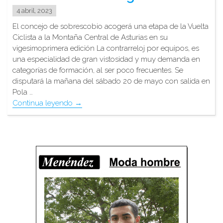
4 abril, 2023
El concejo de sobrescobio acogerá una etapa de la Vuelta
Ciclista a la Montaña Central de Asturias en su
vigesimoprimera edición La contrarreloj por equipos, es
una especialidad de gran vistosidad y muy demanda en
categorías de formación, al ser poco frecuentes. Se
disputará la mañana del sábado 20 de mayo con salida en
Pola …
"Una
Continua leyendo
→
crono
por
equipos
con
meta
en
Soto
de
Agues"