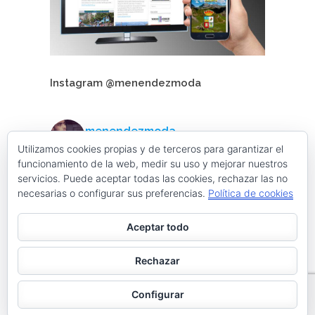
Instagram @menendezmoda
menendezmoda
Menéndez Moda hombre
Utilizamos cookies propias y de terceros para garantizar el
funcionamiento de la web, medir su uso y mejorar nuestros
servicios. Puede aceptar todas las cookies, rechazar las no
necesarias o configurar sus preferencias.
Política de cookies
Cargar más
Seguir en Instagram
Aceptar todo
Contacta con nosotros
Rechazar
facebook
twitter
linkedin
instagram
Configurar
Web desarrollada por ©Roberto Menéndez Mateos