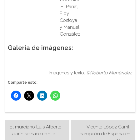
‘El Pana’,
Eloy
Costoya
y Manuel
González
Galería de imágenes:
Melchor Sánchez con Gelín en Figaredo
Imágenes y texto:
©Roberto Menéndez
Comparte esto:
Navegación
El murciano Luis Alberto
Vicente López Carril,
de
Lajarín se hace con la
campeón de España en