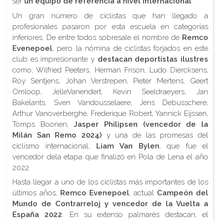
ser
un equipo de referencia a nivel internacional
.
Un gran número de ciclistas que han llegado a
profesionales pasaron por esta escuela en categorías
inferiores. De entre todos sobresale el nombre de
Remco
Evenepoel
, pero la nómina de ciclistas forjados en este
club es impresionante y
destacan deportistas ilustres
como; Wilfried Peeters, Herman Frison, Ludo Diercksens,
Roy Sentjens, Johan Verstrepen, Pieter Mertens, Geert
Omloop, JelleVanendert, Kevin Seeldraeyers, Jan
Bakelants, Sven Vandousselaere, Jens Debusschere,
Arthur Vanoverberghe, Frederique Robert, Yannick Eijssen,
Tomps Boonen,
Jasper Philipsen (vencedor de la
Milán San Remo 2024)
y una de las promesas del
ciclismo internacional,
Liam Van Bylen
, que fue el
vencedor dela etapa que finalizó en Pola de Lena el año
2022.
Hasta llegar a uno de los ciclistas más importantes de los
últimos años,
Remco Evenepoel
, actual
Campeón del
Mundo de Contrarreloj y vencedor de la Vuelta a
España 2022
. En su extenso palmarés destacan, el