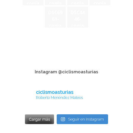
copia
copia
copia
copia
DSC69
DSC44
61-
46-
copia
copia
Instagram @ciclismoasturias
ciclismoasturias
Roberto Menéndez Mateos
Cargar más
Seguir en Instagram